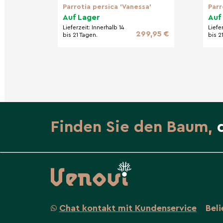
Parrotia persica 'Vanessa'
Parr
Auf Lager
Auf
Lieferzeit:
Innerhalb 14
Liefe
299,95 €
bis 21 Tagen.
bis 2
Finden Sie den Baum,
Chat kontakt mit Kundenservice
Bel