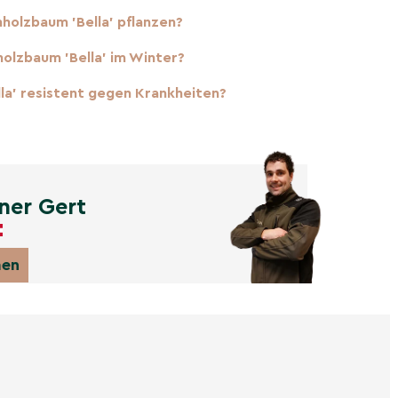
holzbaum 'Bella' pflanzen?
olzbaum 'Bella' im Winter?
lla' resistent gegen Krankheiten?
ner Gert
men