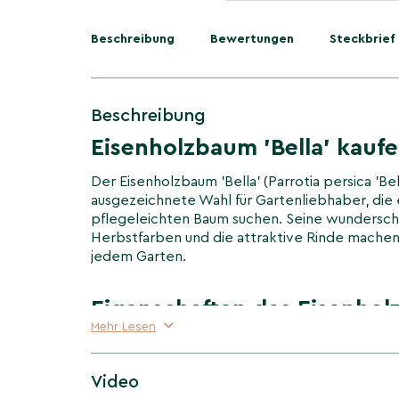
Beschreibung
Bewertungen
Steckbrief
Beschreibung
Eisenholzbaum 'Bella' kauf
Der Eisenholzbaum 'Bella' (Parrotia persica 'Bell
ausgezeichnete Wahl für Gartenliebhaber, die e
pflegeleichten Baum suchen. Seine wundersc
Herbstfarben und die attraktive Rinde machen 
jedem Garten.
Eigenschaften des Eisenhol
Mehr Lesen
Der Eisenholzbaum 'Bella' zeichnet sich durch s
Herbstfärbung aus, die von leuchtendem Rot ü
Gelb reicht. Die Rinde des Baums schält sich i
Video
bietet auch im Winter ein interessantes Bild. 