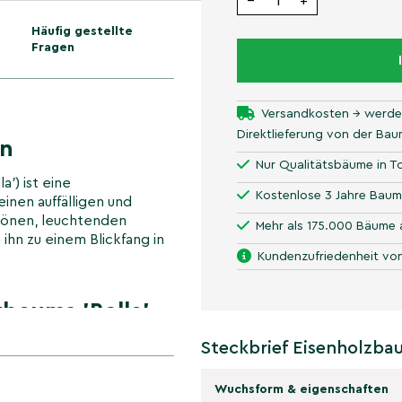
−
+
Häufig gestellte
Fragen
Versandkosten → werde
Direktlieferung von der Ba
en
Nur Qualitätsbäume in To
a') ist eine
Kostenlose 3 Jahre Baum
inen auffälligen und
hönen, leuchtenden
Mehr als 175.000 Bäume 
ihn zu einem Blickfang in
Kundenzufriedenheit von
zbaums 'Bella'
eine einzigartige
Steckbrief Eisenholzbau
ber Orange bis hin zu
n dekorativen Mustern und
Wuchsform & eigenschaften
Dieser Baum wächst