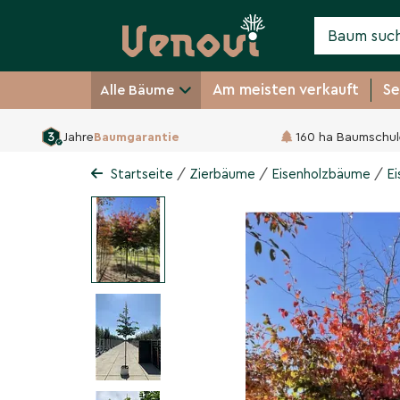
Am meisten verkauft
Se
Alle Bäume
Jahre
Baumgarantie
160 ha Baumschul
Eisenholzbaum 'Bella'
Parrotia persica 'Bella'
/
/
/
Startseite
Zierbäume
Eisenholzbäume
Ei