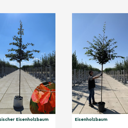
ine, unscheinbare Blüten.
wenn die Blätter in
t die schälende Rinde ihre
nblick.
sucht haben?
ren Kategorien
sischer Eisenholzbaum
Eisenholzbaum