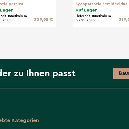
otia persica
Sycoparrotia semidecidua
 Lager
Auf Lager
rzeit:
Innerhalb 14
Lieferzeit:
Innerhalb 14
229,95 €
219,
1 Tagen.
bis 21 Tagen.
der zu Ihnen passt
Bau
iebte Kategorien