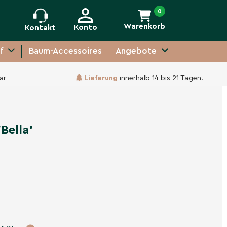
0
Warenkorb
Konto
Kontakt
f
Baum-Accessoires
Angebote
ar
Lieferung
innerhalb 14 bis 21 Tagen.
-
+
In den Warenkorb
Bella'