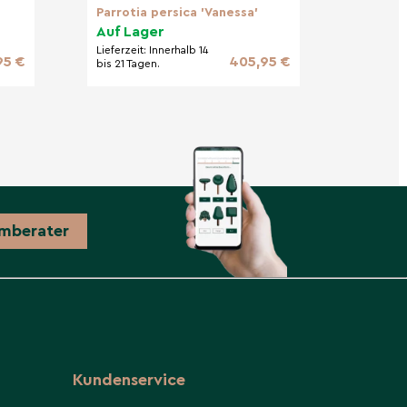
Parrotia persica 'Vanessa'
Auf Lager
Lieferzeit:
Innerhalb 14
95 €
405,95 €
bis 21 Tagen.
mberater
Kundenservice