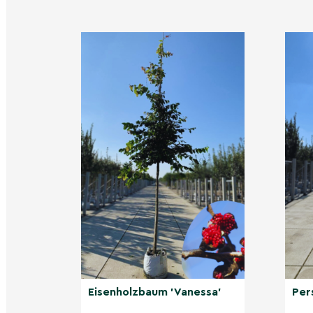
Im Frühling trägt der Eisenholzbaum 'Bella' kle
Das Highlight des Jahres ist die Herbstsaison, 
leuchtenden Farben erstrahlen. Im Winter zeig
volle Pracht und bietet einen faszinierenden A
Nicht gefunden, was Sie ge
Entdecken Sie unsere weite
Andere Kategorien
Alleebäume
Eisenholzbaum 'Vanessa'
Per