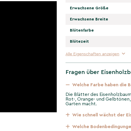
n erreichen.
Erwachsene Größe
Erwachsene Breite
um 'Bella'?
Blütenfarbe
n sonnigen bis
rchlässige, leicht saure
Blütezeit
. Der Wuchs ist langsam,
icherung für jeden Garten
Alle Eigenschaften anzeigen
Fragen über Eisenholzb
es
Welche Farbe haben die Bl
Die Blätter des Eisenholzbaum
isenholzbaum, stammt aus
Rot-, Orange- und Gelbtönen, 
ist eine kultivierte Sorte,
Garten macht.
bung und attraktiven
nders beliebt in Gärten
Wie schnell wächst der Ei
Welche Bodenbedingungen