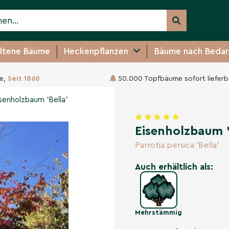
ltene Bäume
Heckenpflanzen
Bäume nach Bedar
e,
Seit 1860
50.000 Topfbäume sofort lieferb
389,95 €
senholzbaum 'Bella'
Eisenholzbaum '
Parrotia persica 'Bella'
Auch erhältlich als:
Mehrstämmig