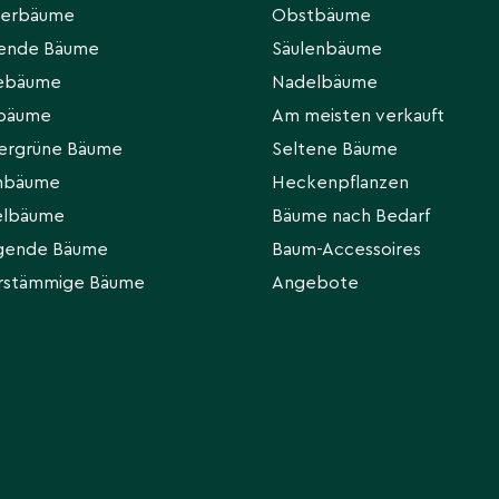
ierbäume
Obstbäume
hende Bäume
Säulenbäume
eebäume
Nadelbäume
rbäume
Am meisten verkauft
ergrüne Bäume
Seltene Bäume
hbäume
Heckenpflanzen
elbäume
Bäume nach Bedarf
gende Bäume
Baum-Accessoires
rstämmige Bäume
Angebote