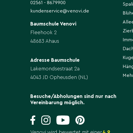
02561 - 8679900
Spal
kundenservice@venovi.de
Blü
All
Baumschule Venovi
Zie
Fleehook 2
Imm
48683 Ahaus
Dac
Kug
Adresse Baumschule
Hän
Lakemondsestraat 2a
Meh
4043 JD Opheusden (NL)
Besuche/Abholungen sind nur nach
Vereinbarung möglich.
Venovi wird bewertet mit einer
4,9