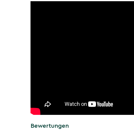
langsam und kann eine Höhe von 6 bis 8 Meter
Wie wächst ein Eisenholzba
Der Eisenholzbaum 'Bella' wächst am besten a
halbschattigen Standorten. Er bevorzugt gut du
Böden und ist tolerant gegenüber Trockenheit
aber stetig, was ihn zu einer langlebigen Bere
macht.
Herkunft und Geschichte d
Eisenholzbaums 'Bella'
Der Parrotia persica, allgemein bekannt als E
den Wäldern des Kaukasus und Nordirans. 'Bella' 
die wegen ihrer außergewöhnlichen Herbstfär
Rinde ausgewählt wurde. Diese Sorte ist beso
und Parks.
Bewertungen