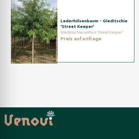
Lederhülsenbaum - Gleditschie
'Street Keeper'
Gleditsia triacanthos 'Street Keeper'
Preis auf Anfrage