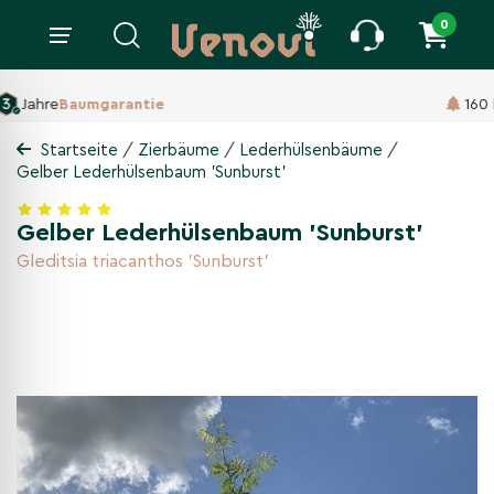
0
160 ha Baumschule,
Seit 1860
/
/
/
Startseite
Zierbäume
Lederhülsenbäume
Gelber Lederhülsenbaum 'Sunburst'
Gelber Lederhülsenbaum 'Sunburst'
Gleditsia triacanthos 'Sunburst'