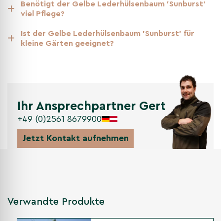
Benötigt der Gelbe Lederhülsenbaum 'Sunburst'
viel Pflege?
Nicht gefunden, was Sie gesucht
haben? Entdecken Sie unsere
Ist der Gelbe Lederhülsenbaum 'Sunburst' für
weiteren Kategorien
kleine Gärten geeignet?
Andere Kategorien
Am meisten verkauft
Zierbäume
Alleebäume
Ihr Ansprechpartner Gert
Bäume nach bedarf
+49 (0)2561 8679900
Jetzt Kontakt aufnehmen
Verwandte Produkte