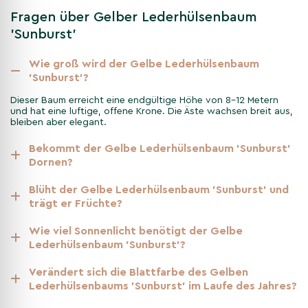
wählen?
Fragen über Gelber Lederhülsenbaum
Der Gelbe Lederhülsenbaum 'Sunburst' ist eine hervorragende
'Sunburst'
Wahl für Gärten jeder Größe. Er spendet nicht nur Schatten,
sondern fügt Ihrem Außenbereich auch ein auffälliges visuelles
Wie groß wird der Gelbe Lederhülsenbaum
Element hinzu. Dank seiner eleganten Zweige und lebhaften
'Sunburst'?
Blattfarben ist er sowohl als Solitärbaum als auch in Gruppen
Dieser Baum erreicht eine endgültige Höhe von 8–12 Metern
eine wunderschöne Bereicherung.
und hat eine luftige, offene Krone. Die Äste wachsen breit aus,
bleiben aber elegant.
Robustheit und
Bekommt der Gelbe Lederhülsenbaum 'Sunburst'
Widerstandsfähigkeit der
Dornen?
Gleditsia triacanthos 'Sunburst'
Blüht der Gelbe Lederhülsenbaum 'Sunburst' und
trägt er Früchte?
Die Gleditsia triacanthos 'Sunburst' ist nicht nur schön,
sondern auch äußerst robust. Sie ist resistent gegen
Wie viel Sonnenlicht benötigt der Gelbe
Trockenheit, Wind und Luftverschmutzung, was sie sowohl für
Lederhülsenbaum 'Sunburst'?
ländliche Gärten als auch für städtische Gebiete geeignet
macht. Darüber hinaus ist sie unempfindlich gegenüber den
Verändert sich die Blattfarbe des Gelben
meisten Krankheiten, was sie zu einer beliebten Wahl für
Lederhülsenbaums 'Sunburst' im Laufe des Jahres?
pflegeleichte Gärten macht.