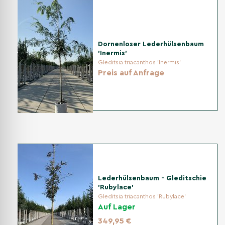
Dornenloser Lederhülsenbaum
'Inermis'
Gleditsia triacanthos 'Inermis'
Preis auf Anfrage
Lederhülsenbaum - Gleditschie
'Rubylace'
Gleditsia triacanthos 'Rubylace'
Auf Lager
349,95 €