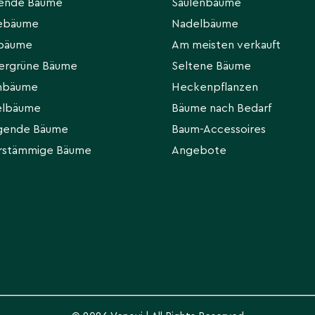
hende Bäume
Säulenbäume
eebäume
Nadelbäume
rbäume
Am meisten verkauft
ten. Später
ergrüne Bäume
Seltene Bäume
tiefgründig wässern.
hbäume
Heckenpflanzen
elbäume
Bäume nach Bedarf
gende Bäume
Baum-Accessoires
rstämmige Bäume
Angebote
de Triebe entfernen;
pätwinter. Starke
chitektur bewahren.
h düngen. Hohe
 ausreifen und die