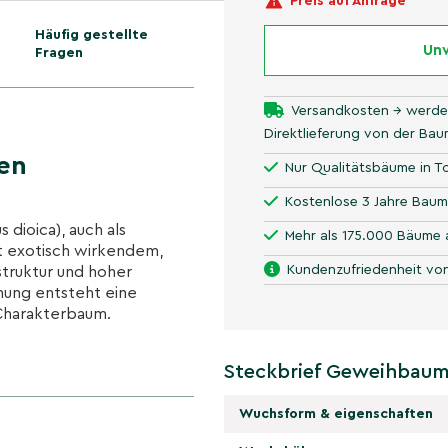
Preis auf Anfrage
Häufig gestellte
Unv
Fragen
Versandkosten → werde
Direktlieferung von der Ba
en
Nur Qualitätsbäume in To
Kostenlose 3 Jahre Baum
ioica), auch als
Mehr als 175.000 Bäume 
t exotisch wirkendem,
Kundenzufriedenheit von
truktur und hoher
hung entsteht eine
 Charakterbaum.
Steckbrief Geweihbaum
haffen angenehmen,
t die grobe Verzweigung
Wuchsform & eigenschaften