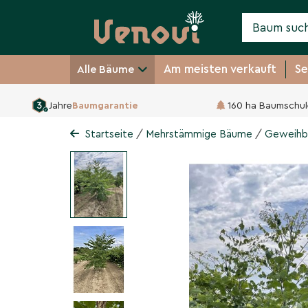
Am meisten verkauft
Se
Alle Bäume
Jahre
Baumgarantie
160 ha Baumschul
Geweihbaum - Mehrsta
Gymnocladus dioica
/
/
Startseite
Mehrstämmige Bäume
Geweihb