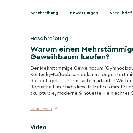
Beschreibung
Bewertungen
Steckbrief
Beschreibung
Warum einen Mehrstämmig
Geweihbaum kaufen?
Der Mehrstämmige Geweihbaum (Gymnocladus d
Kentucky-Kaffeebaum bekannt, begeistert mi
doppelt gefiedertem Laub, markanter Winters
Robustheit im Stadtklima. In Mehrstamm-Erzie
skulpturale, moderne Silhouette – ein echter
Lichtes, außergewöhnliches Fiederlaub
Mehr Lesen
Sehr große, doppelt gefiederte Blätter sc
lichtdurchlässigen Schatten; im Winter wirk
grafisch und edel.
Video