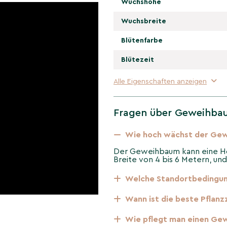
Wuchshöhe
oten, die oft bis in den
Wuchsbreite
r klaren Mehrstamm-
nötig).
Blütenfarbe
Blütezeit
ung und kalkhaltige
rte Standorte – ideal für
Alle Eigenschaften anzeigen
 einer skulpturalen
Fragen über Geweihbau
, zugleich pflegeleichte
gen.
Wie hoch wächst der Ge
Der Geweihbaum kann eine Höh
Breite von 4 bis 6 Metern, un
erändert sich
baum im
Welche Standortbedingu
Wann ist die beste Pflan
rühling, großblättriges
volle Winterstruktur mit
Wie pflegt man einen Ge