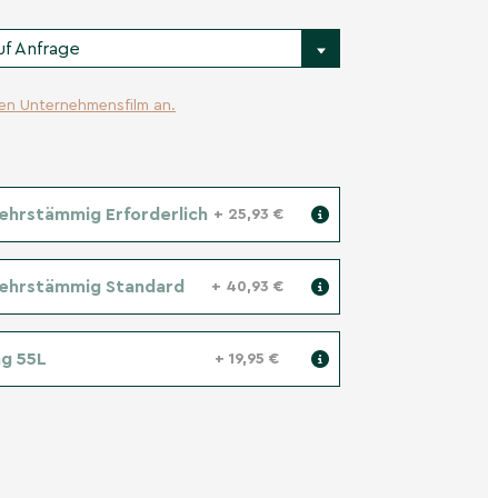
uf Anfrage
ren Unternehmensfilm an.
ehrstämmig Erforderlich
+ 25,93 €
Mehrstämmig Standard
+ 40,93 €
g 55L
+ 19,95 €