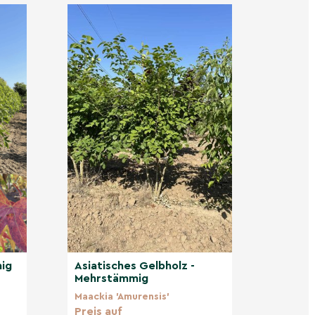
ig
Asiatisches Gelbholz -
Mehrstämmig
Maackia 'Amurensis'
Preis auf