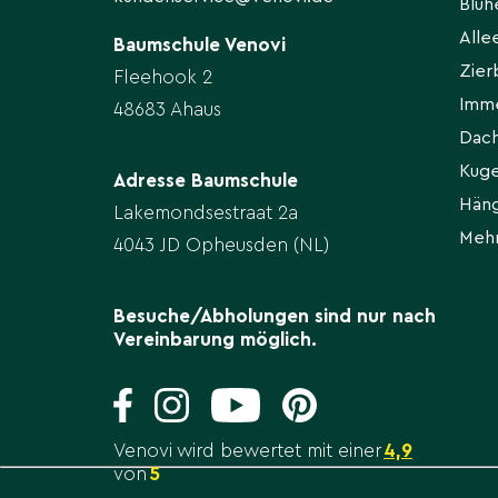
Blü
All
Bewässerung
Baumschule Venovi
Zie
Fleehook 2
In der Anwachsphase gleichmäßig feucht hal
Imm
trockenheitsverträglich; bei längerer Hitze 
48683 Ahaus
Staunässe vermeiden.
Dac
Kug
Adresse Baumschule
Hän
Schnitt
Lakemondsestraat 2a
Meh
4043 JD Opheusden (NL)
Nur leicht auslichten und reibende/kreuzen
Form- und Erhaltungsschnitt am besten im S
Rückschnitte vermeiden – die natürliche Ar
Besuche/Abholungen sind nur nach
Vereinbarung möglich.
Düngung
Anspruchslos: Im Frühjahr moderat organisc
Stickstoffgaben vermeiden, damit Triebe gut
Venovi wird bewertet mit einer
4,9
Standfestigkeit erhalten bleibt.
von
5