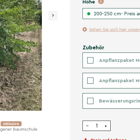
Höhe
200-250 cm- Preis a
›
Sehen Sie sich hier unse
Zubehör
Anpflanzpaket M
Anpflanzpaket 
Bewässerungsrin
e
inklusive
−
+
eigener Baumschule