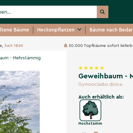
ltene Bäume
Heckenpflanzen
Bäume nach Bedar
e,
Seit 1860
50.000 Topfbäume sofort lieferb
̈mmig
aum - Mehrstämmig
Geweihbaum - 
Gymnocladus dioica
Auch erhältlich als:
Hochstamm