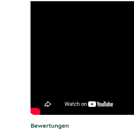
Schmuckfrüchte & dauerhafte Struktur
Weibliche Pflanzen tragen große, ledrige Sch
Winter haften – zusätzlicher Zierwert an de
Silhouette (zweihäusig: männliche Bestäuber 
Extrem robust & pflegeleicht
Verträgt Hitze, Trockenheit, Luftverschmutz
Böden; bevorzugt volle Sonne und gut drainie
urbane Situationen.
Mit exotischem Laub, dekorativen Schoten und
Mehrstamm-Form setzt der Geweihbaum starke
Akzente in modernen wie naturnahen Pflanzun
Saisoninformationen: Wie v
der Mehrstämmige Geweih
Jahresverlauf?
Prägnante Jahresaspekte: später Austrieb im F
Bewertungen
Sommergrün, warme Herbsttöne und eine kraft