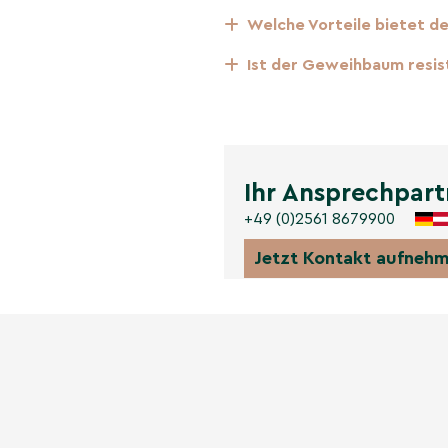
).
Welche Vorteile bietet d
Ist der Geweihbaum resis
uktur; an weiblichen
korativ haften.
Ihr Ansprechpart
+49 (0)2561 8679900
e, doppelt gefiederte
ch-cremefarbene Blüten
Jetzt Kontakt aufneh
ehmen Schatten; bei
akteristischen, ledrigen