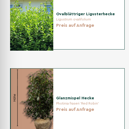
Ovalblättriger Ligusterhecke
Ligustrum ovalifolium
Preis auf Anfrage
Glanzmispel Hecke
Photinia fraseri 'Red Robin'
Preis auf Anfrage