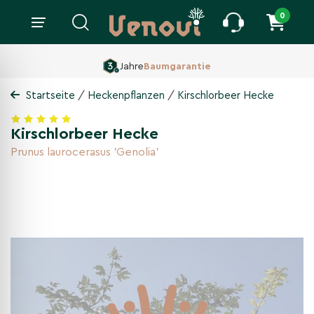
0
160 ha Baumschule,
Seit 1860
/
/
Startseite
Heckenpflanzen
Kirschlorbeer Hecke
Kirschlorbeer Hecke
Prunus laurocerasus 'Genolia'