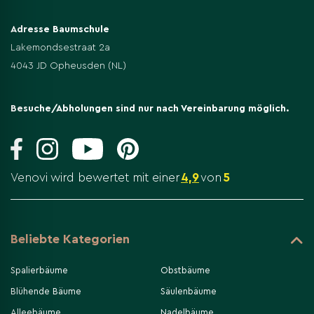
Adresse Baumschule
Lakemondsestraat 2a
4043 JD Opheusden (NL)
Besuche/Abholungen sind nur nach Vereinbarung möglich.
Venovi wird bewertet mit einer
4,9
von
5
Beliebte Kategorien
Spalierbäume
Obstbäume
Blühende Bäume
Säulenbäume
Alleebäume
Nadelbäume