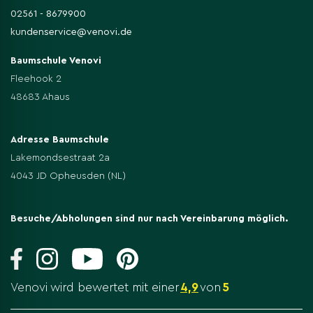
02561 - 8679900
kundenservice@venovi.de
Baumschule Venovi
Fleehook 2
48683 Ahaus
Adresse Baumschule
Lakemondsestraat 2a
4043 JD Opheusden (NL)
Besuche/Abholungen sind nur nach Vereinbarung möglich.
Venovi wird bewertet mit einer
4,9
von
5