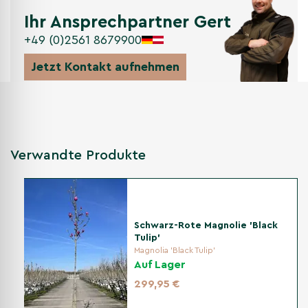
Magnolie ihre attraktive, verzweigte Struktur.
Ihr Ansprechpartner Gert
+49 (0)2561 8679900
Nicht gefunden, was Sie gesucht
Jetzt Kontakt aufnehmen
haben? Entdecken Sie unsere
weiteren Kategorien
Verwandte Produkte
Andere Kategorien
Alleebäume
Schwarz-Rote Magnolie 'Black
Tulip'
Magnolia 'Black Tulip'
Auf Lager
299,95 €