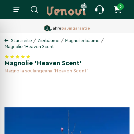
0
160 ha Baumschule,
Seit 1860
/
/
/
Startseite
Zierbäume
Magnolienbäume
Magnolie 'Heaven Scent'
Magnolie 'Heaven Scent'
Magnolia soulangeana 'Heaven Scent'