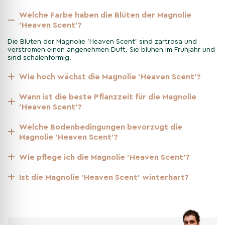
darauf, dass der Boden gut durchlässig und nährstoffreich ist.
Welche Farbe haben die Blüten der Magnolie
Nach dem Pflanzen sollte die Magnolie gut gewässert und in
'Heaven Scent'?
den ersten Wochen regelmäßig gegossen werden.
Die Blüten der Magnolie 'Heaven Scent' sind zartrosa und
verströmen einen angenehmen Duft. Sie blühen im Frühjahr und
Pflege & Instandhaltung der
sind schalenförmig.
Magnolie 'Heaven Scent'
Wie hoch wächst die Magnolie 'Heaven Scent'?
Die Magnolie 'Heaven Scent' benötigt nur wenig Pflege. Ein
Wann ist die beste Pflanzzeit für die Magnolie
regelmäßiges Gießen während Trockenperioden und ein
'Heaven Scent'?
gelegentlicher Rückschnitt nach der Blütezeit sind ausreichend.
Achten Sie darauf, die Pflanze vor starken Winden zu schützen,
Welche Bodenbedingungen bevorzugt die
um Schäden an den Ästen zu vermeiden.
Magnolie 'Heaven Scent'?
Wie pflege ich die Magnolie 'Heaven Scent'?
Merkmale der Magnolie 'Heaven
Scent' pro Jahreszeit
Ist die Magnolie 'Heaven Scent' winterhart?
Im Frühjahr beeindruckt die Magnolie 'Heaven Scent' mit ihren
duftenden, rosa Blüten. Im Sommer bietet sie mit ihrem dichten
Laub einen angenehmen Schattenplatz. Im Herbst färben sich
die Blätter gelb, bevor sie abfallen. Im Winter zeigt die