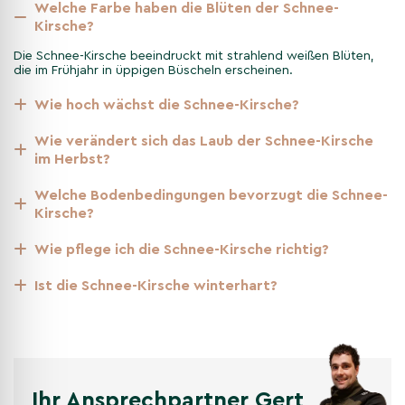
Welche Farbe haben die Blüten der Schnee-
Kirsche?
Regelmäßiges Gießen und Düngen unterstützt das Wachstum
und die Blüte der Schnee-Kirsche. Schneiden Sie den Baum
Die Schnee-Kirsche beeindruckt mit strahlend weißen Blüten,
nach der Blüte leicht zurück, um eine schöne Krone zu erhalten.
die im Frühjahr in üppigen Büscheln erscheinen.
Achten Sie auf Schädlinge und Krankheiten und behandeln Sie
diese frühzeitig.
Wie hoch wächst die Schnee-Kirsche?
Wie verändert sich das Laub der Schnee-Kirsche
Merkmale der Schnee-Kirsche im
im Herbst?
Jahresverlauf
Welche Bodenbedingungen bevorzugt die Schnee-
Kirsche?
Im Frühjahr besticht die Schnee-Kirsche durch ihre weißen
Blüten, im Sommer durch ihr dichtes, dunkelgrünes Laub. Der
Wie pflege ich die Schnee-Kirsche richtig?
Herbst bringt eine beeindruckende Färbung in Gelb- und
Orangetönen, bevor der Baum im Winter seine Blätter abwirft
Ist die Schnee-Kirsche winterhart?
und eine attraktive Silhouette zeigt.
Nicht gefunden, was Sie gesucht haben?
Entdecken Sie unsere weiteren Kategorien
Ihr Ansprechpartner Gert