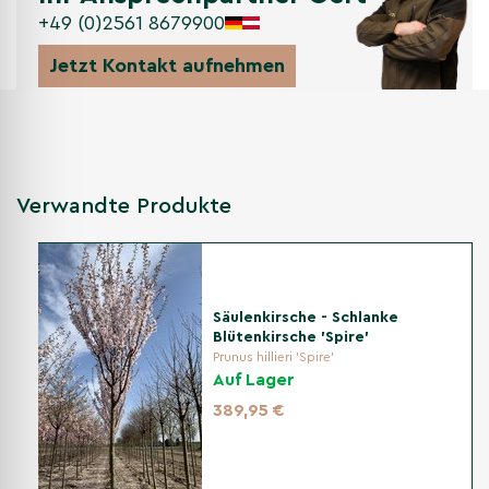
+49 (0)2561 8679900
Andere Kategorien
Jetzt Kontakt aufnehmen
Japanische Zierkirsche
Verwandte Produkte
Säulenkirsche - Schlanke
Blütenkirsche 'Spire'
Prunus hillieri 'Spire'
Auf Lager
389,95 €