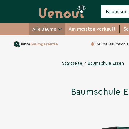
Am meisten verkauft
Se
Alle Bäume
Jahre
Baumgarantie
160 ha Baumschul
/
Startseite
Baumschule Essen
Baumschule E