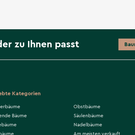
der zu Ihnen passt
Bau
iebte Kategorien
ierbäume
Obstbäume
hende Bäume
Säulenbäume
eebäume
Nadelbäume
rbäume
Am meisten verkauft