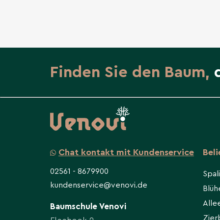
Finden Sie den Baum,
Chat kontakt mit Kundenservice
Bel
02561 - 8679900
Spal
kundenservice@venovi.de
Blü
All
Baumschule Venovi
Zie