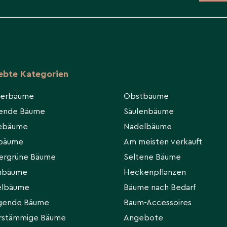
iebte Kategorien
ierbäume
Obstbäume
hende Bäume
Säulenbäume
eebäume
Nadelbäume
rbäume
Am meisten verkauft
ergrüne Bäume
Seltene Bäume
hbäume
Heckenpflanzen
elbäume
Bäume nach Bedarf
gende Bäume
Baum-Accessoires
rstämmige Bäume
Angebote