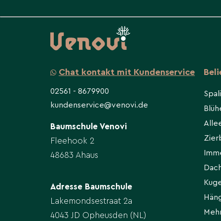
Chat kontakt mit Kundenservice
Bel
02561 - 8679900
Spal
kundenservice@venovi.de
Blü
All
Baumschule Venovi
Zie
Fleehook 2
Imm
48683 Ahaus
Dac
Kug
Adresse Baumschule
Hän
Lakemondsestraat 2a
Meh
4043 JD Opheusden (NL)