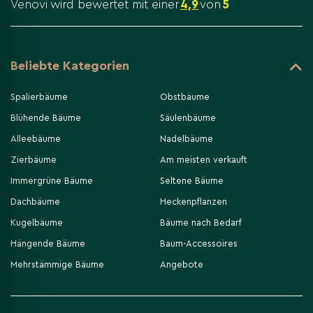
Venovi wird bewertet mit einer
4,9
von
5
Beliebte Kategorien
Spalierbäume
Obstbäume
Blühende Bäume
Säulenbäume
Alleebäume
Nadelbäume
Zierbäume
Am meisten verkauft
Immergrüne Bäume
Seltene Bäume
Dachbäume
Heckenpflanzen
Kugelbäume
Bäume nach Bedarf
Hängende Bäume
Baum-Accessoires
Mehrstämmige Bäume
Angebote