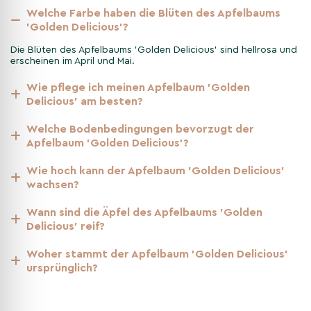
Boden. Stellen Sie sicher, dass der Baum genügend Platz zum
Welche Farbe haben die Blüten des Apfelbaums
Wachsen hat, und gießen Sie regelmäßig, besonders in den
'Golden Delicious'?
ersten Jahren. Ein Anpflanzpaket kann das Anwachsen
Die Blüten des Apfelbaums 'Golden Delicious' sind hellrosa und
zusätzlich erleichtern.
erscheinen im April und Mai.
Wie pflege ich meinen Apfelbaum 'Golden
Pflege und Wartung des
Delicious' am besten?
Apfelbaums 'Golden Delicious'
Welche Bodenbedingungen bevorzugt der
Der Apfelbaum 'Golden Delicious' ist pflegeleicht und erfordert
Apfelbaum 'Golden Delicious'?
nur minimalen Schnitt im Januar oder Februar. Eine
gelegentliche Düngung im Frühjahr fördert ein gesundes
Wie hoch kann der Apfelbaum 'Golden Delicious'
Wachstum und eine reiche Ernte. Achten Sie darauf,
wachsen?
abgestorbene Äste regelmäßig zu entfernen.
Wann sind die Äpfel des Apfelbaums 'Golden
Delicious' reif?
Merkmale des Apfelbaums
'Golden Delicious' im
Woher stammt der Apfelbaum 'Golden Delicious'
ursprünglich?
Jahresverlauf
Im Frühling und Sommer zeigt der Baum seine hellrosa Blüten