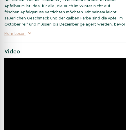
Apfelbaum ist ideal für alle, die auch im Winter nicht auf
frischen Apfelgenuss verzichten möchten. Mit seinem leicht
säuerlichen Geschmack und der gelben Farbe sind die Äpfel im
Oktober reif und müssen bis Dezember gelagert werden, bevor
sie verzehrfertig sind.
Mehr Lesen
Eigenschaften des Apfelbaums
Video
'Golden Delicious'
Der Apfelbaum 'Golden Delicious' zeichnet sich durch seinen
aufrechten, breiten Wuchs aus und kann eine Höhe von bis zu
4 Metern und eine Breite von 3 Metern erreichen. Die hellrosa
Blüten erscheinen im April und Mai, während die grünen Blätter
im Herbst eine gelbe Farbe annehmen.
Wie wächst ein Apfelbaum
'Golden Delicious'?
Der Apfelbaum 'Golden Delicious' bevorzugt sonnige bis