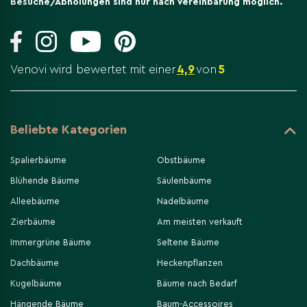
Besuche/Abholungen sind nur nach Vereinbarung möglich.
Venovi wird bewertet mit einer
4,9
von
5
Beliebte Kategorien
Spalierbäume
Obstbäume
Blühende Bäume
Säulenbäume
Alleebäume
Nadelbäume
Zierbäume
Am meisten verkauft
Immergrüne Bäume
Seltene Bäume
Dachbäume
Heckenpflanzen
Kugelbäume
Bäume nach Bedarf
Hängende Bäume
Baum-Accessoires