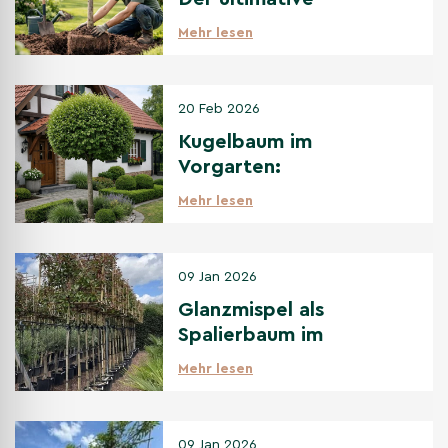
Pflanzguide für
Mehr lesen
Anfänger
20 Feb 2026
Kugelbaum im
Vorgarten:
Gestaltungsideen & die
Mehr lesen
besten Sorten
09 Jan 2026
Glanzmispel als
Spalierbaum im
Vergleich zu anderen
Mehr lesen
immergrünen
Spalierbäumen
09 Jan 2026