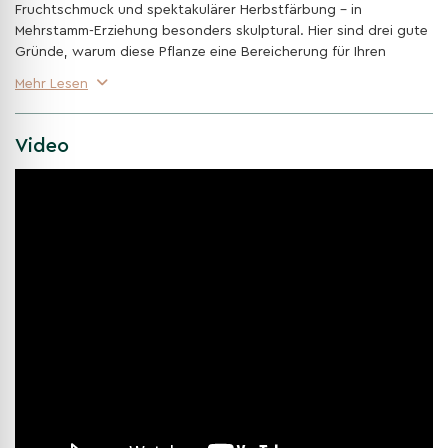
Fruchtschmuck und spektakulärer Herbstfärbung – in
Mehrstamm-Erziehung besonders skulptural. Hier sind drei gute
Gründe, warum diese Pflanze eine Bereicherung für Ihren
Garten ist:
Mehr Lesen
Weiße, insektenfreundliche Frühlingsblüte
Ab April/Mai zahlreiche, weiße Blütendolden, die Bienen und
Video
andere Bestäuber anziehen – freundlicher Start in die Saison.
Leuchtender Fruchtschmuck & Herbstfeuer
Orange- bis korallenrote Zierfrüchte ab Spätsommer; im
Herbst intensives Orange- bis Scharlachrot im Laub –
dekorativ und vogelfreundlich.
Robust & stadtklimaverträglich
Sonnig bis halbschattig auf gut durchlässigen Böden;
windfest, pflegeleicht und nach dem Anwachsen relativ
trockenheitsverträglich.
Mit reicher Blüte, farbstarkem Herbst und dekorativen Früchten
ist die Mehrstämmige Ebersche 'Dodong' ein moderner,
naturnaher Blickfang für Hof, Vorgarten und großzügige Beete.