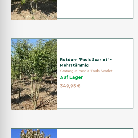
Mehrstämmige Ebersche 'Dodong' optimal zu pflanzen und ihr
gesundes Wachstum zu fördern.
Standort
Sonnig bis halbschattig, gern luftig. Bevorzugt gut
durchlässige, nährstoffreiche, frische Böden; leicht
kalktolerant. Stadtklima- und windverträglich; Staunässe
vermeiden.
Rotdorn 'Pauls Scarlet' -
Mehrstämmig
Crataegus media 'Pauls Scarlet'
Auf Lager
Pflanzzeit
349,95 €
Im Frühjahr oder Herbst bei frostfreiem Boden pflanzen;
Containerware außerhalb von Hitze- und Frostphasen
ebenfalls möglich.
Bodenvorbereitung
Boden tiefgründig lockern; reichlich Kompost einarbeiten.