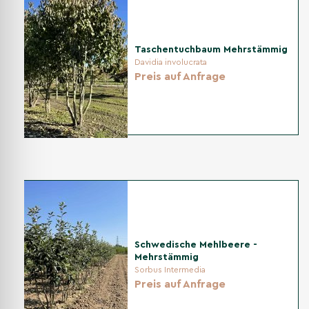
Bei schweren Böden die Drainage mit Sand/Kies
verbessern; Mulch hält Feuchte und fördert Bodenleben.
Taschentuchbaum Mehrstämmig
Davidia involucrata
Pflanzabstand
Preis auf Anfrage
Halten Sie einen Mindestabstand von 3 bis 5 Metern zu
anderen Pflanzen oder Gebäuden ein, damit sich die Krone
optimal entfalten kann.
Bewässerung
In der Anwachsphase gleichmäßig feucht halten. Später
bedarfsgerecht gießen; in längeren Trockenphasen
durchdringend wässern, Staunässe vermeiden.
Schwedische Mehlbeere -
Mehrstämmig
Sorbus Intermedia
Schnitt
Preis auf Anfrage
Nur leicht auslichten und reibende/kreuzende Triebe