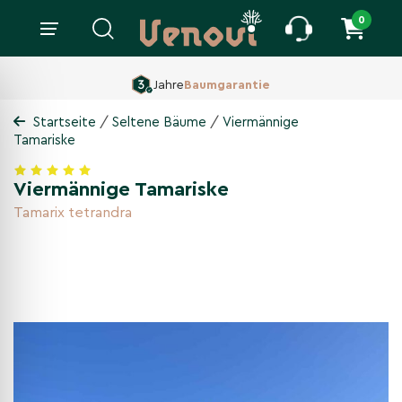
0
Jahre
Baumgarantie
/
/
Startseite
Seltene Bäume
Viermännige
Tamariske
Viermännige Tamariske
Tamarix tetrandra