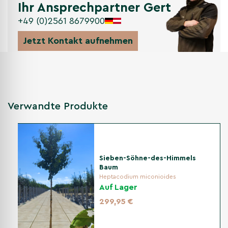
Nicht gefunden, was Sie gesucht
Ihr Ansprechpartner Gert
haben? Entdecken Sie unsere
+49 (0)2561 8679900
weiteren Kategorien
Jetzt Kontakt aufnehmen
Andere Kategorien
Zierbäume
Verwandte Produkte
Sieben-Söhne-des-Himmels
Baum
Heptacodium miconioides
Auf Lager
299,95 €