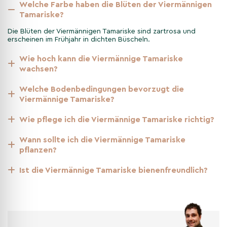
Welche Farbe haben die Blüten der Viermännigen
Tamariske?
Pflege und Wartung der
Viermännigen Tamariske
Die Blüten der Viermännigen Tamariske sind zartrosa und
erscheinen im Frühjahr in dichten Büscheln.
Die Pflege der Viermännigen Tamariske ist unkompliziert.
Wie hoch kann die Viermännige Tamariske
Regelmäßiges Gießen während trockener Perioden und ein
wachsen?
Rückschnitt im Spätwinter fördern das Wachstum und die
Blütenbildung. Sie ist frosthart und benötigt keinen
Welche Bodenbedingungen bevorzugt die
besonderen Winterschutz.
Viermännige Tamariske?
Wie pflege ich die Viermännige Tamariske richtig?
Besonderheiten der
Viermännigen Tamariske im
Wann sollte ich die Viermännige Tamariske
Jahresverlauf
pflanzen?
Ist die Viermännige Tamariske bienenfreundlich?
Im Frühjahr beeindruckt die Viermännige Tamariske mit ihren
rosa Blüten. Im Sommer bietet sie ein dichtes, grünes
Laubwerk, das bis in den Herbst hinein anhält. Im Winter zeigt
sie ihre markante Silhouette mit den filigranen Zweigen.