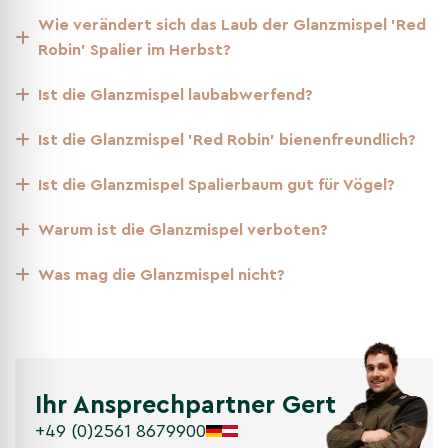
Wachstum.
Wie verändert sich das Laub der Glanzmispel 'Red
Das Verbindungsset enthält Bambusstöcke und
Robin' Spalier im Herbst?
Bindedraht, mit denen Sie die Seitentriebe der Bäume so
lenken können, dass sie zusammenwachsen und eine
Ist die Glanzmispel laubabwerfend?
lückenlose grüne Wand entsteht.
Ist die Glanzmispel 'Red Robin' bienenfreundlich?
Bewässerung
Ist die Glanzmispel Spalierbaum gut für Vögel?
Warum ist die Glanzmispel verboten?
Regelmäßige Bewässerung ist besonders in den ersten
Wochen nach dem Pflanzen wichtig. Gießen Sie gründlich,
aber vermeiden Sie Staunässe, um die Wurzeln zu
Was mag die Glanzmispel nicht?
schützen.
Die maximale Höhe einer
Ihr Ansprechpartner Gert
Glanzmispel als Spalierbaum
+49 (0)2561 8679900
Bei einer Glanzmispel als Spalierbaum bleibt die