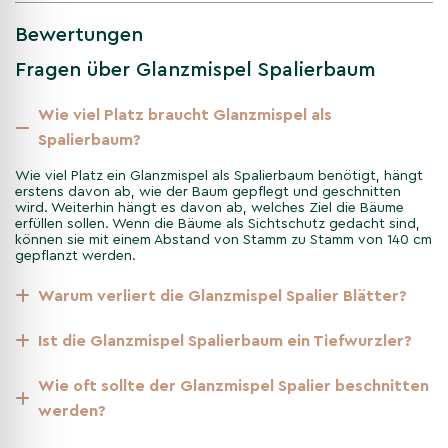
Bewertungen
Pflanzzeit
Fragen über Glanzmispel Spalierbaum
Wie viel Platz braucht Glanzmispel als
Die beste Pflanzzeit ist der Herbst, da die Wurzeln in der
Spalierbaum?
noch warmen Erde gut anwachsen. Mit unseren über
50.000 Bäumen in Töpfen können wir jedoch das ganze
Wie viel Platz ein Glanzmispel als Spalierbaum benötigt, hängt
Jahr über liefern, sodass Sie jederzeit pflanzen können –
erstens davon ab, wie der Baum gepflegt und geschnitten
außer während Frostperioden, da dies die Wurzeln
wird. Weiterhin hängt es davon ab, welches Ziel die Bäume
erfüllen sollen. Wenn die Bäume als Sichtschutz gedacht sind,
schädigen könnte.
können sie mit einem Abstand von Stamm zu Stamm von 140 cm
gepflanzt werden.
Warum verliert die Glanzmispel Spalier Blätter?
Bodenvorbereitung
Ist die Glanzmispel Spalierbaum ein Tiefwurzler?
Ein gut durchlässiger, nährstoffreicher Boden ist ideal.
Lockern Sie den Boden gründlich und arbeiten Sie
Wie oft sollte der Glanzmispel Spalier beschnitten
Kompost oder organischen Dünger ein, um das
werden?
Wurzelwachstum zu fördern.