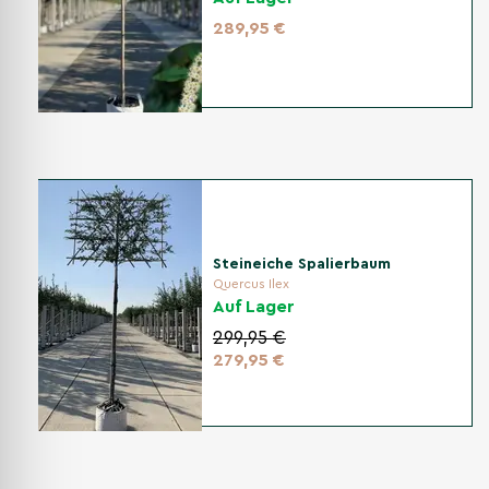
leicht nachkorrigieren (nur einzelne Ausreißer), statt einmal
289,95 €
sehr stark zu schneiden.
Wie schneiden?
Mit einer scharfen Hand- oder Rosenschere schneiden
(saubere Schnitte, weniger Blattverletzungen).
Lange Neutriebe auf 2–3 Blätter einkürzen; immer knapp über
einem Blattansatz schneiden.
Ausreißer aus der Spalierfläche entfernen und passende neue
Triebe behutsam anbinden.
Steineiche Spalierbaum
Abgestorbene, kranke oder scheuernde Triebe jederzeit
Quercus Ilex
Auf Lager
entfernen.
299,95 €
279,95 €
Warum fördert Schnitt den roten Austrieb?
‘Red Robin’ treibt besonders im Frühjahr mit bräunlich-
rot gefärbten jungen Blättern aus, die später grün
werden. Wenn Sie schneiden, entfernen Sie