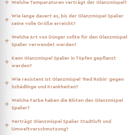
Welche Temperaturen verträgt der Glanzmispel?
Pflanzabstand
Wie lange dauert es, bis der Glanzmispel Spalier
seine volle Größe erreicht?
Halten Sie einen Abstand von mindestens der Breite der
Spalierform ein (in der Regel 120 cm x 120 cm) plus 5 cm.
Welche Art von Dünger sollte für den Glanzmispel
Bei diesem Abstand schließen die Spalierflächen der Bäume
Spalier verwendet werden?
fast, berühren sich aber nicht. Um eine nahtlose grüne
Wand zu schaffen, empfehlen wir unser
Verbindungsset für
Kann Glanzmispel Spalier in Töpfen gepflanzt
Spalierbäume
, mit dem die Seitentriebe der Bäume
werden?
miteinander verbunden werden können.
Warum dieser Abstand?
Wie resistent ist Glanzmispel 'Red Robin' gegen
Schädlinge und Krankheiten?
Die Spalierflächen (jeweils 120 cm breit) stehen bei
diesem Abstand dicht genug, um optisch eine
Welche Farbe haben die Blüten des Glanzmispel
geschlossene Wand zu bilden, ohne dass die Bäume zu
Spalier?
eng stehen.
Verträgt Glanzmispel Spalier Stadtluft und
Die zusätzlichen 5 cm Abstand verhindern Konkurrenz
Umweltverschmutzung?
zwischen den Wurzeln und fördern ein gesundes