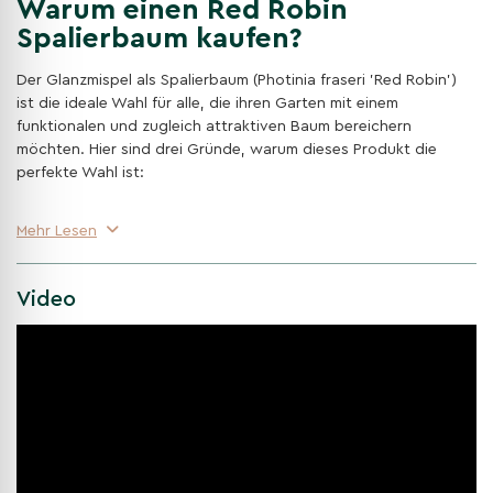
Warum einen Red Robin
Spalierbaum kaufen?
Der Glanzmispel als Spalierbaum (Photinia fraseri 'Red Robin')
ist die ideale Wahl für alle, die ihren Garten mit einem
funktionalen und zugleich attraktiven Baum bereichern
möchten. Hier sind drei Gründe, warum dieses Produkt die
perfekte Wahl ist:
Immergrün
Mehr Lesen
Dieser Baum bietet das ganze Jahr über ein dichtes, grünes
Blätterkleid, das besonders im Frühjahr mit roten Trieben für
einen wunderschön Farbkontrast sorgt. Entdecken Sie
Video
weitere
Immergrüne Spalierbäume
für Ihren Garten.
Perfekter Sichtschutz
Mit seiner Spalierform eignet sich die Glanzmispel
hervorragend, um ungewollte Einblicke zu vermeiden.
Gleichzeitig fügt sich dieser Baum in jedes Gartendesign ein.
Erfahren Sie mehr über
Sichtschutz Spalierbäume
.
Pflegeleicht und robust