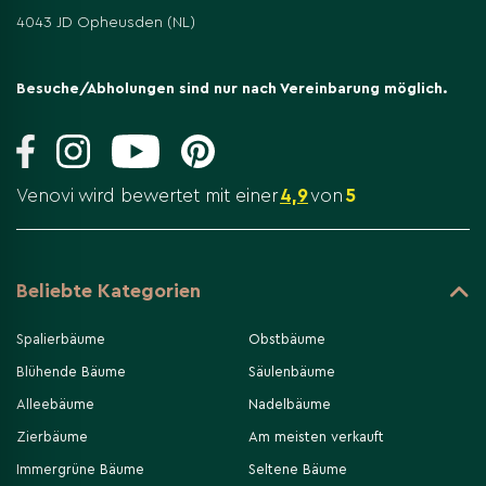
Bei Kahlfrost & Wind:
Spalierfläche
mit
4043 JD Opheusden (NL)
atmungsaktivem Vlies oder Jute
abschirmen (nicht
luftdicht einpacken).
Im Topf:
Kübel mit Jute/Matten isolieren und auf Füße
Besuche/Abholungen sind nur nach Vereinbarung möglich.
stellen, damit keine Kälte von unten durchzieht.
Tipp: Ein Platz an einer Hauswand oder in einer
Venovi wird bewertet mit einer
4,9
von
5
windgeschützten Ecke macht im Winter oft den
größten Unterschied besonders in den ersten 1–2
Wintern nach dem Pflanzen.
Beliebte Kategorien
Spalierbäume
Obstbäume
Blühende Bäume
Säulenbäume
Alleebäume
Nadelbäume
Zierbäume
Am meisten verkauft
Immergrüne Bäume
Seltene Bäume