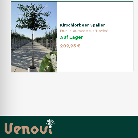
Kirschlorbeer Spalier
Prunus laurocerasus 'Novita'
Auf Lager
209,95 €