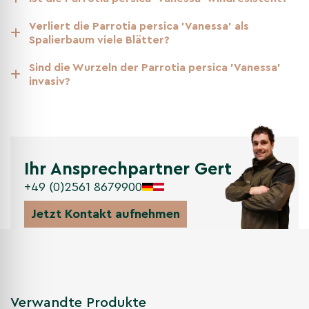
haben? Entdecken Sie unsere
Verliert die Parrotia persica 'Vanessa' als
weiteren Kategorien
Spalierbaum viele Blätter?
Andere Kategorien
Sind die Wurzeln der Parrotia persica 'Vanessa'
Am meisten verkauft
invasiv?
Spalierbäume
Eisenholzbäume
Bäume nach bedarf
Ihr Ansprechpartner Gert
+49 (0)2561 8679900
Jetzt Kontakt aufnehmen
Verwandte Produkte