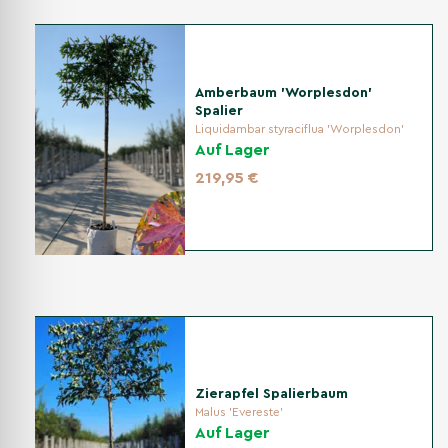
Amberbaum 'Worplesdon'
Spalier
Liquidambar styraciflua 'Worplesdon'
Auf Lager
219,95 €
Zierapfel Spalierbaum
Malus 'Evereste'
Auf Lager