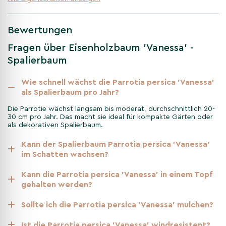
Dieser Baum gedeiht am besten an einem sonnigen bis
halbschattigen Standort mit gut durchlässigem Boden. Der
Bewertungen
Eisenholzbaum ist äußerst pflegeleicht und erfordert nur wenig
Fragen über Eisenholzbaum 'Vanessa' -
Rückschnitt, um seine Form zu bewahren. Außerdem ist er sehr
widerstandsfähig gegen Kälte und Trockenheit. Das macht ihn
Spalierbaum
zu einer hervorragenden Wahl für Anfänger und erfahrene
Gärtner gleichermaßen.
Wie schnell wächst die Parrotia persica 'Vanessa'
als Spalierbaum pro Jahr?
Warum die Parrotia persica
Die Parrotie wächst langsam bis moderat, durchschnittlich 20-
30 cm pro Jahr. Das macht sie ideal für kompakte Gärten oder
'Vanessa' als Spalierbaum wählen
als dekorativen Spalierbaum.
Der Eisenholzbaum 'Vanessa' vereint Schönheit und
Kann der Spalierbaum Parrotia persica 'Vanessa'
Beständigkeit in einem Baum. Er ist ideal für alle, die nach einem
im Schatten wachsen?
einzigartigen Baum suchen, der Struktur bietet und in jeder
Jahreszeit etwas Besonderes zu bieten hat. Seine starken
Kann die Parrotia persica 'Vanessa' in einem Topf
Eigenschaften und prächtigen Farben machen ihn zu einer
gehalten werden?
wertvollen Bereicherung für jeden Garten.
Sollte ich die Parrotia persica 'Vanessa' mulchen?
Nicht gefunden, was Sie gesucht
Ist die Parrotia persica 'Vanessa' windresistent?