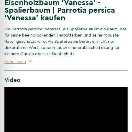
Eisenholzbaum 'Vanessa' -
Spalierbaum | Parrotia persica
'Vanessa' kaufen
Die Parrotia persica 'Vanessa' als Spalierbaum ist ein Baum, der
für seine beeindruckenden Herbstfarben und seine robuste
Natur geschätzt wird. Als Spalierbaum bietet er nicht nur
dekorativen Wert, sondern auch eine praktische Lösung für
kleinere Gärten oder als Sichtschutz.
Mehr Lesen
Die besonderen Blätter der
Parrotia persica 'Vanessa'
Video
Eines der auffälligsten Merkmale der Parrotia persica 'Vanessa'
sind ihre Blätter. Im Frühling und Sommer zeigen sie sich in
einem frischen Grün, das Schatten und Ruhe in den Garten
bringt. Im Herbst verwandelt sich der Baum in ein farbenfrohes
Spektakel mit Schattierungen von Gelb, Orange und Rot.