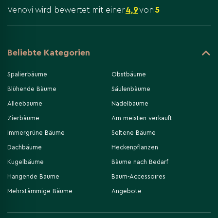
Venovi wird bewertet mit einer
4,9
von
5
Beliebte Kategorien
Spalierbäume
Obstbäume
Blühende Bäume
Säulenbäume
Alleebäume
Nadelbäume
Zierbäume
Am meisten verkauft
Immergrüne Bäume
Seltene Bäume
Dachbäume
Heckenpflanzen
Kugelbäume
Bäume nach Bedarf
Hängende Bäume
Baum-Accessoires
Mehrstämmige Bäume
Angebote