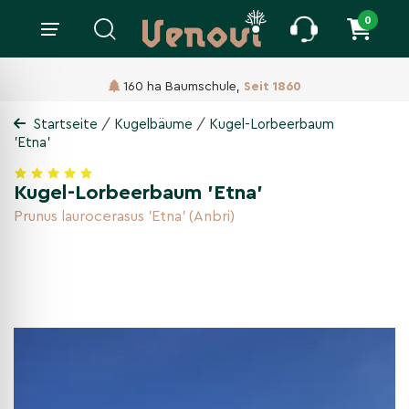
0
160 ha Baumschule,
Seit 1860
/
/
Startseite
Kugelbäume
Kugel-Lorbeerbaum
'Etna'
Kugel-Lorbeerbaum 'Etna'
Prunus laurocerasus 'Etna' (Anbri)