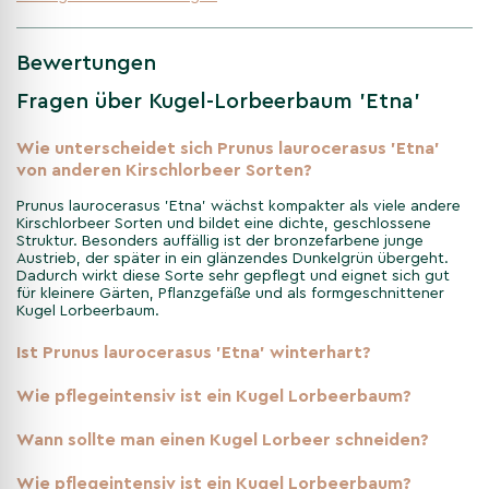
Prunus laurocerasus 'Etna' ist immergrün und verändert sich
deshalb weniger stark als laubabwerfende Gehölze. Besonders
sichtbar sind der bronzefarbene Austrieb, die Blüte im Frühjahr
Bewertungen
und die dunklen Beeren nach der Blüte.
Fragen über Kugel-Lorbeerbaum 'Etna'
Winter
Wie unterscheidet sich Prunus laurocerasus 'Etna'
von anderen Kirschlorbeer Sorten?
Im Winter bleibt der Kugel-Lorbeerbaum 'Etna' belaubt. Die
dunkelgrünen, ledrigen Blätter geben dem Garten Struktur,
Prunus laurocerasus 'Etna' wächst kompakter als viele andere
auch wenn viele andere Pflanzen kahl sind.
Kirschlorbeer Sorten und bildet eine dichte, geschlossene
Struktur. Besonders auffällig ist der bronzefarbene junge
Austrieb, der später in ein glänzendes Dunkelgrün übergeht.
Dadurch wirkt diese Sorte sehr gepflegt und eignet sich gut
Frühling
für kleinere Gärten, Pflanzgefäße und als formgeschnittener
Kugel Lorbeerbaum.
Im Frühling treibt Prunus laurocerasus 'Etna' bronzefarben
Ist Prunus laurocerasus 'Etna' winterhart?
aus. Im Mai erscheinen cremeweiße, aufrechte
Blütenstände, die von Bienen besucht werden können.
Wie pflegeintensiv ist ein Kugel Lorbeerbaum?
Wann sollte man einen Kugel Lorbeer schneiden?
Sommer
Wie pflegeintensiv ist ein Kugel Lorbeerbaum?