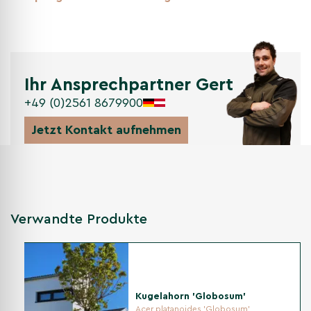
Im Sommer ist die Kugelkrone dicht belaubt und zeigt ihre
klare Form. Lange Triebe können jetzt eingekürzt werden,
damit der Kugel-Lorbeerbaum 'Etna' kompakt bleibt.
Ihr Ansprechpartner Gert
Herbst
+49 (0)2561 8679900
Im Herbst bleibt Prunus laurocerasus 'Etna' grün. Nach der
Blüte können kleine, dunkle Beeren entstehen. Diese
Jetzt Kontakt aufnehmen
Früchte sind nicht zum Verzehr geeignet.
Pflanzanleitung für den Kugel-
Lorbeerbaum 'Etna'
Verwandte Produkte
Mit einem passenden Standort, guter Bodenvorbereitung und
regelmäßiger Wasserversorgung wächst der Kugel-
Lorbeerbaum 'Etna' gut an und bleibt dicht belaubt.
Kugelahorn 'Globosum'
Standort
Acer platanoides 'Globosum'