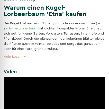
Warum einen Kugel-
Lorbeerbaum 'Etna' kaufen
Der Kugel-Lorbeerbaum 'Etna' (Prunus laurocerasus 'Etna') ist
ein
Immergrüne Baum
mit dichter, kompakter Krone. Er eignet
sich gut für kleine Gärten, Vorgärten, Terrassen, Innenhöfe und
Pflanzkübel. Durch die glänzenden, dunkelgrünen Blätter bleibt
die Pflanze auch im Winter belaubt und sorgt das ganze Jahr
über für eine klare, grüne Struktur.
Mehr Lesen
Immergrüne Kugelkrone mit dichter Struktur
Prunus laurocerasus 'Etna' behält sein Laub im Winter. Die
Blätter sind ledrig, glänzend und dunkelgrün, der junge
Video
Austrieb ist bronzefarben. Dadurch wirkt die Kugelkrone
nicht nur im Sommer geschlossen, sondern gibt dem Garten
auch in der kalten Jahreszeit Form und Sichtschutz.
Gut geeignet für kleinere Gärten und Pflanzkübel
Der Kugel-Lorbeerbaum 'Etna' bleibt kompakt und passt
dadurch gut an Stellen, an denen kein großer Baum
gewünscht ist. In Kübeln, an Eingängen oder entlang von