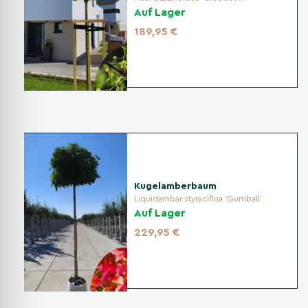
Auf Lager
Prunus laurocerasus 'Etna' steht am liebsten sonnig bis
halbschattig. Ein geschützter, heller Standort unterstützt
189,95 €
einen dichten Wuchs und eine gleichmäßige Blattfarbe.
Pflanzzeit
Die beste Pflanzzeit ist im Herbst oder Frühjahr, solange
der Boden nicht gefroren ist. Pflanzen im Topf können
auch außerhalb dieser Zeit gesetzt werden, wenn
anschließend ausreichend gegossen wird.
Kugelamberbaum
Liquidambar styraciflua 'Gumball'
Bodenvorbereitung
Auf Lager
229,95 €
Der Boden sollte nährstoffreich, humos, ausreichend
feucht und gut durchlässig sein. Lockern Sie verdichtete
Erde vor dem Pflanzen auf, damit Wasser ablaufen kann
und die Wurzeln leichter in den Boden wachsen.