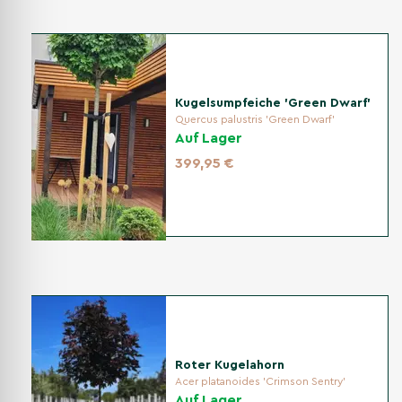
Pflanzabstand
Halten Sie genug Abstand zu Wänden, Wegen und anderen
Pflanzen, damit die Kugelkrone frei geschnitten werden
kann. Bei Kübelpflanzung sollte der Topf groß und
Kugelsumpfeiche 'Green Dwarf'
standfest sein, damit die Pflanze nicht zu schnell
Quercus palustris 'Green Dwarf'
austrocknet oder kippt.
Auf Lager
399,95 €
Bewässerung
Gießen Sie den Kugel-Lorbeerbaum 'Etna' nach dem
Pflanzen gründlich und halten Sie den Boden in der
Anwachsphase gleichmäßig feucht. Immergrüne Pflanzen
verdunsten auch im Winter Wasser, deshalb sollte bei
längerer Trockenheit auch in frostfreien Winterperioden
gegossen werden.
Roter Kugelahorn
Acer platanoides 'Crimson Sentry'
Schnitt
Auf Lager