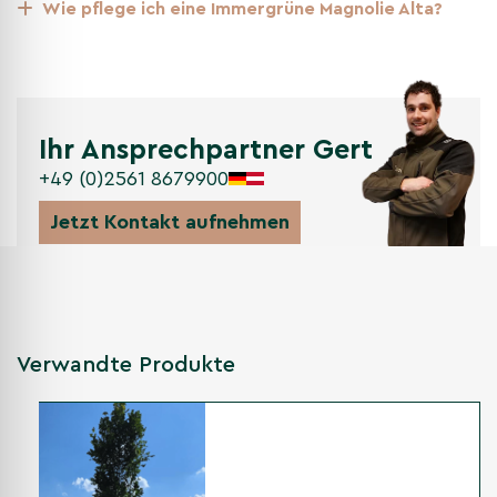
Wie pflege ich eine Immergrüne Magnolie Alta?
stehen. Besonders junge oder frisch gepflanzte Bäume
reagieren empfindlicher, weil ihr Wurzelsystem noch nicht
ausreichend Wasser aus dem Boden aufnehmen kann.
Ihr Ansprechpartner Gert
Frühling
+49 (0)2561 8679900
Mit steigenden Temperaturen beginnt der neue Austrieb.
Frische grüne Blätter ersetzen nach und nach ältere
Jetzt Kontakt aufnehmen
Blätter, die sich vor dem Abfallen gelbbraun verfärben
können. Gleichzeitig entwickeln sich die Blütenknospen.
Eine gleichmäßige Wasserversorgung unterstützt in dieser
Phase die Blatt- und Knospenbildung.
Verwandte Produkte
Sommer
Von Juni bis September öffnen sich nacheinander große,
hellweiße und duftende Blüten. Weil nicht alle Knospen
gleichzeitig aufgehen, verteilt sich die Blüte über einen
langen Zeitraum. Der Duft ist bei warmem Wetter