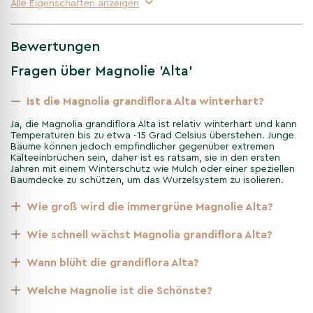
Laub und der langen sommerlichen Blüte eignet sich die
Alle Eigenschaften anzeigen
Magnolie 'Alta' als Solitärbaum, für architektonisch gestaltete
Gärten und für Flächen, auf denen ein breiter Baum zu viel
Bewertungen
Raum beanspruchen würde.
Fragen über Magnolie 'Alta'
Saisoninformationen: Wie
verändert sich die Magnolie 'Alta'
Ist die Magnolia grandiflora Alta winterhart?
im Jahresverlauf?
Ja, die Magnolia grandiflora Alta ist relativ winterhart und kann
Temperaturen bis zu etwa -15 Grad Celsius überstehen. Junge
Die Magnolie 'Alta' ist immergrün, erneuert ihr Laub jedoch
Bäume können jedoch empfindlicher gegenüber extremen
Kälteeinbrüchen sein, daher ist es ratsam, sie in den ersten
fortlaufend. Sie verändert sich deshalb weniger deutlich als ein
Jahren mit einem Winterschutz wie Mulch oder einer speziellen
laubabwerfender Baum. Die wichtigsten saisonalen
Baumdecke zu schützen, um das Wurzelsystem zu isolieren.
Unterschiede zeigen sich beim Austrieb, während der langen
Blütezeit und bei der Fruchtbildung:
Wie groß wird die immergrüne Magnolie Alta?
Wie schnell wächst Magnolia grandiflora Alta?
Winter
Wann blüht die grandiflora Alta?
Die dichte Krone behält den größten Teil ihres grünen
Laubes und sorgt deshalb auch im Winter für Sichtschutz
Welche Magnolie ist die Schönste?
und Struktur. Obwohl die Sorte winterhart ist, sollte sie
möglichst vor kaltem, austrocknendem Wind geschützt