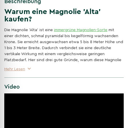
Beschreibung
Warum eine Magnolie 'Alta'
kaufen?
Die Magnolie 'Alta' ist eine
immergrüne Magnolien-Sorte
mit
einer dichten, schmal pyramidal bis kegelförmig wachsenden
Krone. Sie erreicht ausgewachsen etwa 5 bis 8 Meter Höhe und
1 bis 3 Meter Breite. Dadurch verbindet sie eine deutliche
vertikale Wirkung mit einem vergleichsweise geringen
Platzbedarf. Hier sind drei gute Gründe, warum diese Magnolie
eine passende Wahl für Ihren Garten ist:
Mehr Lesen
Schmaler, regelmäßiger Wuchs
Im Gegensatz zur meist breiter wachsenden Art entwickelt
Video
'Alta' eine dichte, aufrechte Krone. Weil die Äste von Natur
aus relativ eng am Stamm stehen, bleibt die Baumform ohne
häufige Korrekturschnitte schmal. Das macht die Sorte für
kleine und große Gärten, schmale Pflanzflächen, Parks oder
als grünen
Sichtschutz
geeignet. Berücksichtigen Sie
dennoch die spätere Breite von 1 bis 3 Metern.