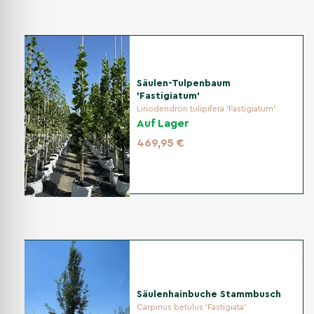
Befolgen Sie diese Schritt-für-Schritt-Anleitung, damit die
Magnolie 'Alta' gut einwurzelt, ihre schmale Kronenform
entwickelt und auch während trockener oder kalter Perioden
ausreichend versorgt bleibt.
Säulen-Tulpenbaum
Standort
'Fastigiatum'
Liriodendron tulipifera 'Fastigiatum'
Wählen Sie einen sonnigen bis halbschattigen und
Auf Lager
möglichst geschützten Standort. Ausreichend Licht
unterstützt eine dichte Krone und eine reiche
469,95 €
Blütenbildung. Schutz vor kaltem, austrocknendem Wind
verringert das Risiko von Blatt- und Frostschäden. Da die
Magnolie flach wurzelt, sollte die Baumscheibe nicht
regelmäßig betreten, verdichtet oder tief bearbeitet
werden.
Pflanzzeit
Pflanzen Sie die Magnolie vorzugsweise während der
Säulenhainbuche Stammbusch
Vegetationsruhe im Herbst oder im zeitigen Frühjahr. Der
Carpinus betulus 'Fastigiata'