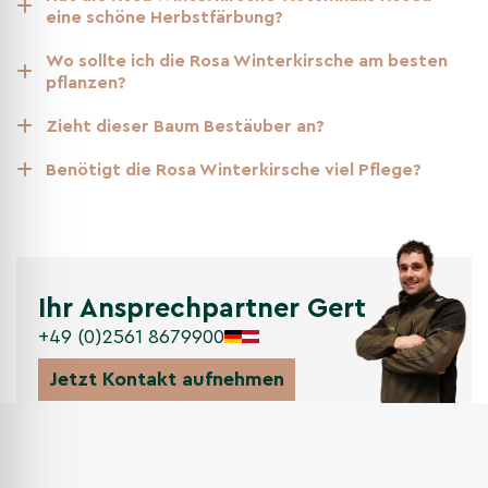
Herbst
eine schöne Herbstfärbung?
Das Laub kann sich gelb bis orange verfärben; mit den
Wo sollte ich die Rosa Winterkirsche am besten
ersten kühlen, milden Phasen starten bereits die frühen
pflanzen?
Herbstblüten.
Zieht dieser Baum Bestäuber an?
Benötigt die Rosa Winterkirsche viel Pflege?
Pflanzanleitung für die
Mehrstämmige Rosa
Winterkirsche 'Autumnalis Rosea'
Befolgen Sie diese Schritte, um Prunus subhirtella 'Autumnalis
Rosea' mehrstämmig optimal zu pflanzen und zu pflegen.
Ihr Ansprechpartner Gert
+49 (0)2561 8679900
Standort
Jetzt Kontakt aufnehmen
Sonnig bis halbschattig; bevorzugt warme, geschützte
Lagen. Gut durchlässige, humose Böden; Staunässe
vermeiden.