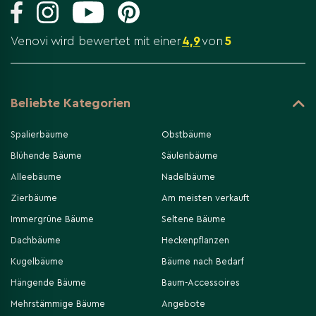
Venovi wird bewertet mit einer
4,9
von
5
Beliebte Kategorien
Spalierbäume
Obstbäume
Blühende Bäume
Säulenbäume
Alleebäume
Nadelbäume
Zierbäume
Am meisten verkauft
Immergrüne Bäume
Seltene Bäume
Dachbäume
Heckenpflanzen
Kugelbäume
Bäume nach Bedarf
Hängende Bäume
Baum-Accessoires
Mehrstämmige Bäume
Angebote