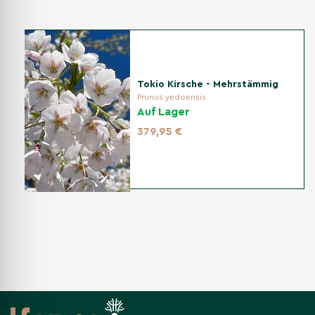
Krankheiten & Schädlinge
Im Allgemeinen robust; ein luftiger Standort und
durchlässiger Boden reduzieren das Risiko von
Blattkrankheiten. Frühe Blüten können bei starkem Frost
Tokio Kirsche - Mehrstämmig
vorübergehend leiden, treiben aber bei milderen Phasen
Prunus yedoensis
Auf Lager
erneut nach.
379,95 €