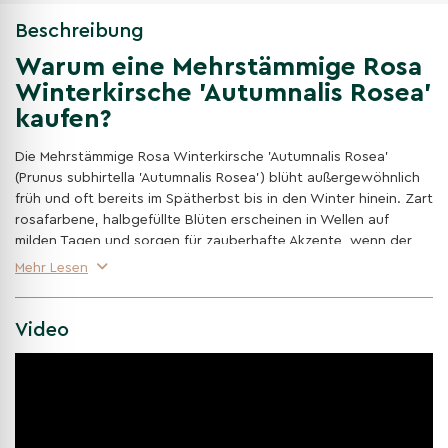
Beschreibung
Warum eine Mehrstämmige Rosa
Winterkirsche 'Autumnalis Rosea'
kaufen?
Die Mehrstämmige Rosa Winterkirsche 'Autumnalis Rosea'
(Prunus subhirtella 'Autumnalis Rosea') blüht außergewöhnlich
früh und oft bereits im Spätherbst bis in den Winter hinein. Zart
rosafarbene, halbgefüllte Blüten erscheinen in Wellen auf
milden Tagen und sorgen für zauberhafte Akzente, wenn der
Garten sonst ruht. Als Mehrstamm wirkt sie besonders elegant
Mehr Lesen
und erreicht in der Regel etwa 4–6 m Höhe und 3–5 m Breite.
Lange Blühzeit von Herbst bis Frühling
Video
Zarte, rosafarbene Blüten öffnen sich bereits ab November
an milden Tagen und setzen die Blüte in zeitlichen Schüben
bis in den März/April fort.
Elegante Mehrstamm-Silhouette
Die feingliedrige Kronenstruktur mit überhängenden Zweigen