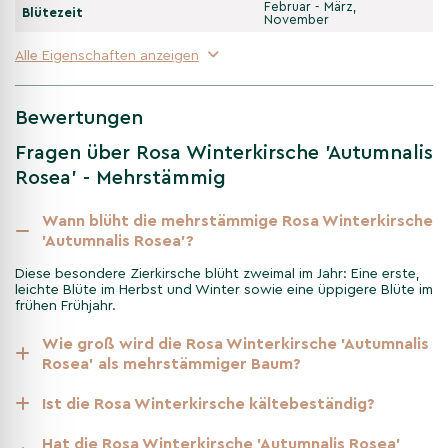
Februar - März,
Blütezeit
November
Winter
Alle Eigenschaften anzeigen
An milden Tagen öffnen sich immer wieder zarte,
rosafarbene Blüten – ein stimmungsvoller Blickfang in der
laubarmen Zeit.
Bewertungen
Fragen über Rosa Winterkirsche 'Autumnalis
Rosea' - Mehrstämmig
Frühling
Restblüte bis in den März/April, kurz darauf frischer
Wann blüht die mehrstämmige Rosa Winterkirsche
'Autumnalis Rosea'?
Laubaustrieb; die überhängende Krone zeichnet eine
elegante Silhouette.
Diese besondere Zierkirsche blüht zweimal im Jahr: Eine erste,
leichte Blüte im Herbst und Winter sowie eine üppigere Blüte im
frühen Frühjahr.
Sommer
Wie groß wird die Rosa Winterkirsche 'Autumnalis
Rosea' als mehrstämmiger Baum?
Dichtes, frischgrünes Laub spendet leichten Schatten; die
Mehrstamm-Form wirkt skulptural und fein.
Ist die Rosa Winterkirsche kältebeständig?
Hat die Rosa Winterkirsche 'Autumnalis Rosea'