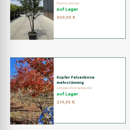
Prunus serrula
Auf Lager
Bewässerung
309,95 €
In der Anwachsphase gleichmäßig feucht halten; später
bedarfsgerecht gießen. In Trocken- und Hitzeperioden
zusätzlich wässern.
Schnitt
Nur bei Bedarf auslichten oder kreuzende Triebe entfernen;
größere Schnitte möglichst direkt nach der Blüte
durchführen.
Kupfer Felsenbirne
mehrstämmig
Amelanchier lamarckii
Auf Lager
Düngung
219,95 €
Im Frühjahr moderat organisch düngen; das unterstützt
Austrieb, Blüte und Vitalität ohne übermäßiges, weiches
Triebwachstum.