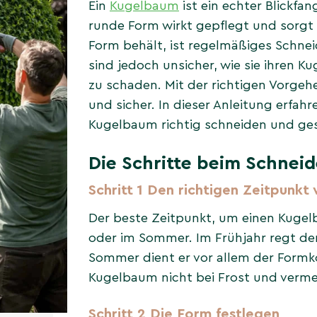
Ein
Kugelbaum
ist ein echter Blickfa
runde Form wirkt gepflegt und sorgt 
Form behält, ist regelmäßiges Schnei
sind jedoch unsicher, wie sie ihren 
zu schaden. Mit der richtigen Vorgeh
und sicher. In dieser Anleitung erfahren
Kugelbaum richtig schneiden und ge
Die Schritte beim Schnei
Schritt 1 Den richtigen Zeitpunkt
Der beste Zeitpunkt, um einen Kugelb
oder im Sommer. Im Frühjahr regt de
Sommer dient er vor allem der Formko
Kugelbaum nicht bei Frost und vermei
Schritt 2 Die Form festlegen