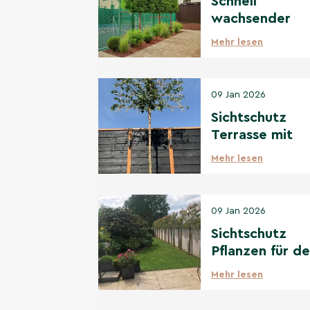
Schnell
wachsender
Sichtschutz: D
Mehr lesen
besten Option
09 Jan 2026
Sichtschutz
Terrasse mit
Pflanzen: Idee
Mehr lesen
beste Bäume
09 Jan 2026
Sichtschutz
Pflanzen für d
Garten: Die be
Mehr lesen
Auswahl