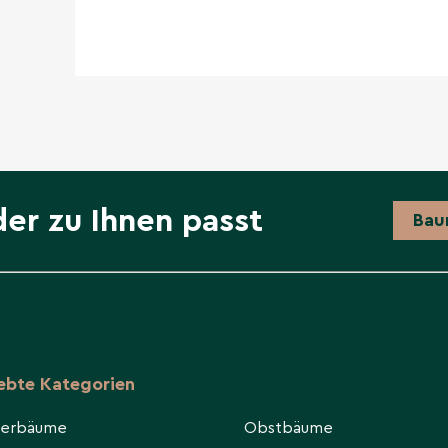
der zu Ihnen passt
Bau
iebte Kategorien
ierbäume
Obstbäume