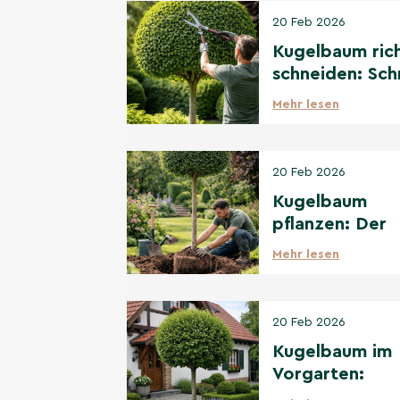
20 Feb 2026
Kugelbaum ric
schneiden: Schr
für-Schritt
Mehr lesen
Anleitung
20 Feb 2026
Kugelbaum
pflanzen: Der
ultimative
Mehr lesen
Pflanzguide für
Anfänger
20 Feb 2026
Kugelbaum im
Vorgarten:
Gestaltungsid