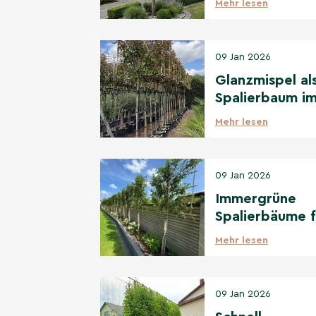
Mehr lesen
& die besten
Sorten
09 Jan 2026
Glanzmispel al
Spalierbaum i
Vergleich zu
Mehr lesen
anderen
immergrünen
Spalierbäumen
09 Jan 2026
Immergrüne
Spalierbäume f
jeden Standort
Mehr lesen
Sonne bis Scha
09 Jan 2026