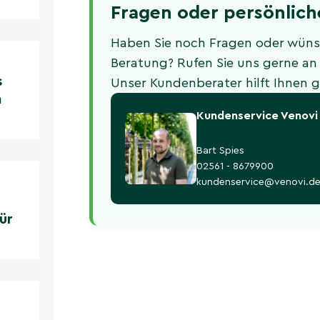
Fragen oder persönlic
Haben Sie noch Fragen oder wünsc
Beratung? Rufen Sie uns gerne an 
s
Unser Kundenberater hilft Ihnen g
m
Kundenservice Venovi
Bart Spies
02561 - 8679900
kundenservice@venovi.d
ür
:
tten