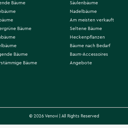
hende Bäume
Säulenbäume
eebäume
Nadelbäume
rbäume
Am meisten verkauft
ergrüne Bäume
Seltene Bäume
hbäume
Heckenpflanzen
elbäume
Bäume nach Bedarf
gende Bäume
Baum-Accessoires
rstämmige Bäume
Angebote
© 2026 Venovi | All Rights Reserved