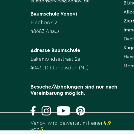
kundenservice@venovi.de
Blü
All
Baumschule Venovi
Zie
Fleehook 2
Imm
48683 Ahaus
Dac
Kug
Adresse Baumschule
Hän
Lakemondsestraat 2a
Meh
4043 JD Opheusden (NL)
Besuche/Abholungen sind nur nach
Vereinbarung möglich.
Venovi wird bewertet mit einer
4,9
von
5