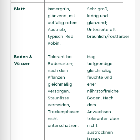
Blatt
Immergrün,
Sehr groß,
glänzend, mit
ledrig und
auffällig rotem
glänzend;
Austrieb,
Unterseite oft
typisch 'Red
bräunlich/rostfarben.
Robin'.
Boden &
Tolerant bei
Mag
Wasser
Bodenarten;
tiefgründige,
nach dem
gleichmäßig
Pflanzen
feuchte und
gleichmäßig
eher
versorgen.
nährstoffreiche
Staunässe
Böden. Nach
vermeiden,
dem
Trockenphasen
Anwachsen
nicht
toleranter, aber
unterschätzen.
nicht
austrocknen
lassen.