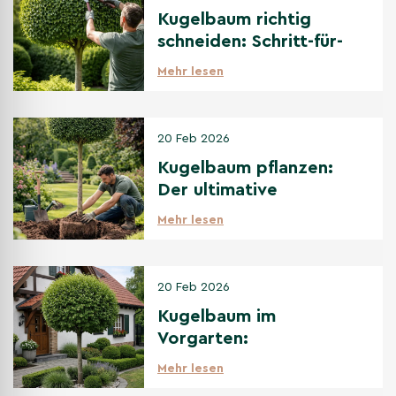
Kugelbaum richtig
schneiden: Schritt-für-
Schritt Anleitung
Mehr lesen
20 Feb 2026
Kugelbaum pflanzen:
Der ultimative
Pflanzguide für
Mehr lesen
Anfänger
20 Feb 2026
Kugelbaum im
Vorgarten:
Gestaltungsideen & die
Mehr lesen
besten Sorten