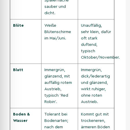
Spalierfläche
sauber und
dicht.
Blüte
Weiße
Unauffällig,
Blütenschirme
sehr klein, dafür
im Mai/Juni.
oft stark
duftend,
typisch
Oktober/November.
Blatt
Immergrün,
Immergrün,
glänzend, mit
dick/lederartig
auffällig rotem
und glänzend,
Austrieb,
wirkt ruhiger,
typisch 'Red
ohne roten
Robin'.
Austrieb.
Boden &
Tolerant bei
Kommt gut mit
Wasser
Bodenarten;
trockeneren,
nach dem
ärmeren Böden