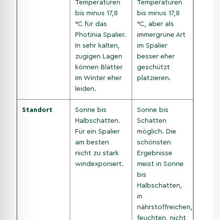
Temperaturen
Temperaturen
bis minus 17,8
bis minus 17,8
°C für das
°C, aber als
Photinia Spalier.
immergrüne Art
In sehr kalten,
im Spalier
zugigen Lagen
besser eher
können Blätter
geschützt
im Winter eher
platzieren.
leiden.
Standort
Sonne bis
Sonne bis
Halbschatten.
Schatten
Für ein Spalier
möglich. Die
am besten
schönsten
nicht zu stark
Ergebnisse
windexponiert.
meist in Sonne
bis
Halbschatten,
in
nährstoffreichen,
feuchten, nicht