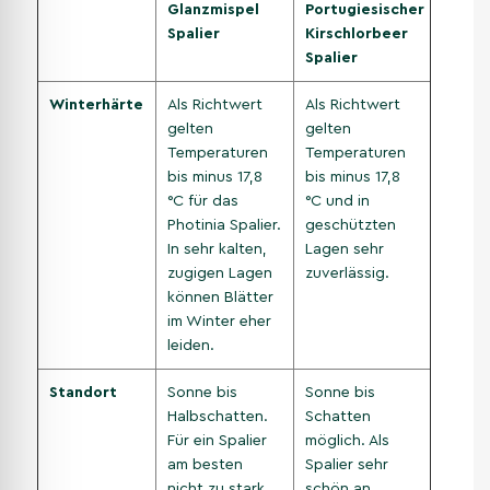
Glanzmispel
Portugiesischer
Spalier
Kirschlorbeer
Spalier
Winterhärte
Als Richtwert
Als Richtwert
gelten
gelten
Temperaturen
Temperaturen
bis minus 17,8
bis minus 17,8
°C für das
°C und in
Photinia Spalier.
geschützten
In sehr kalten,
Lagen sehr
zugigen Lagen
zuverlässig.
können Blätter
im Winter eher
leiden.
Standort
Sonne bis
Sonne bis
Halbschatten.
Schatten
Für ein Spalier
möglich. Als
am besten
Spalier sehr
nicht zu stark
schön an