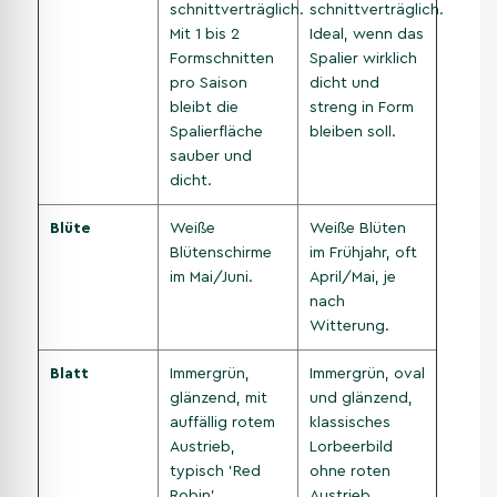
schnittverträglich.
schnittverträglich.
Mit 1 bis 2
Ideal, wenn das
Formschnitten
Spalier wirklich
pro Saison
dicht und
bleibt die
streng in Form
Spalierfläche
bleiben soll.
sauber und
dicht.
Blüte
Weiße
Weiße Blüten
Blütenschirme
im Frühjahr, oft
im Mai/Juni.
April/Mai, je
nach
Witterung.
Blatt
Immergrün,
Immergrün, oval
glänzend, mit
und glänzend,
auffällig rotem
klassisches
Austrieb,
Lorbeerbild
typisch 'Red
ohne roten
Robin'.
Austrieb.