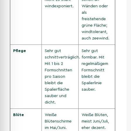
windexponiert.
Wänden oder
als
freistehende
grüne Fläche;
windtolerant,
auch zeewind.
Pflege
Sehr gut
Sehr gut
schnittverträglich.
formbar. Mit
Mit 1 bis 2
regelmäßigem
Formschnitten
Formschnitt
pro Saison
bleibt die
bleibt die
Spalierlinie
Spalierfläche
sauber.
sauber und
dicht.
Blüte
Weiße
Weiße Blüten,
Blütenschirme
meist Juni/Juli,
im Mai/Juni.
eher dezent.