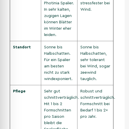
Photinia Spalier.
stressfester bei
In sehr kalten,
Wind.
zugigen Lagen
können Blätter
im Winter eher
leiden.
Standort
Sonne bis
Sonne bis
Halbschatten.
Halbschatten,
Für ein Spalier
sehr tolerant
am besten
bei Wind, sogar
nicht zu stark
zeewind
windexponiert.
tauglich.
Pflege
Sehr gut
Robust und
schnittverträglich.
schnittverträglich.
Mit 1 bis 2
Formschnitt bei
Formschnitten
Bedarf 1 bis 2×
pro Saison
pro Jahr.
bleibt die