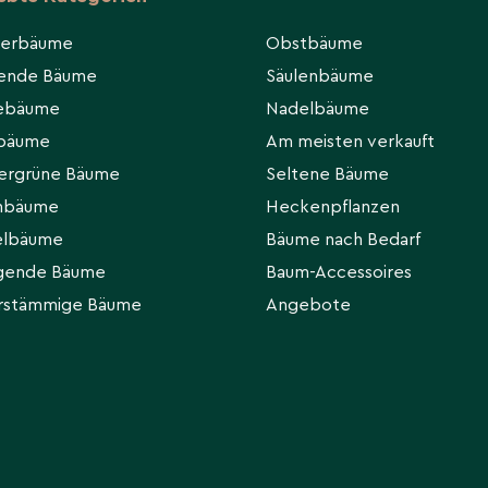
ierbäume
Obstbäume
hende Bäume
Säulenbäume
eebäume
Nadelbäume
rbäume
Am meisten verkauft
ergrüne Bäume
Seltene Bäume
hbäume
Heckenpflanzen
elbäume
Bäume nach Bedarf
gende Bäume
Baum-Accessoires
rstämmige Bäume
Angebote