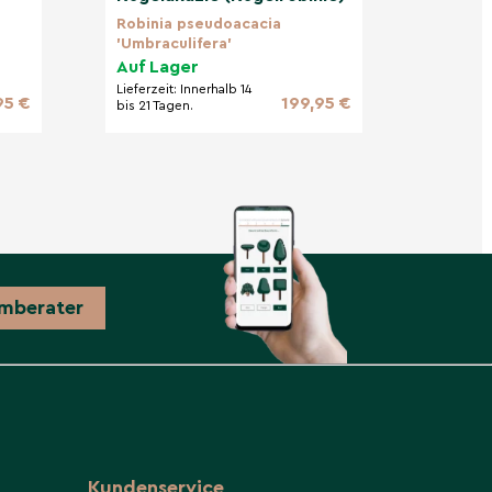
Robinia pseudoacacia
'Umbraculifera'
Auf Lager
Lieferzeit:
Innerhalb 14
95 €
199,95 €
bis 21 Tagen.
mberater
Kundenservice