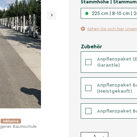
Stammhöhe | Stammum
225 cm | 8-10 cm | 
›
Sehen Sie sich hier unse
Zubehör
Anpflanzpaket (Er
Garantie)
Anpflanzpaket B
(Meistgekauft)
Anpflanzpaket B
e
inklusive
eigener Baumschule