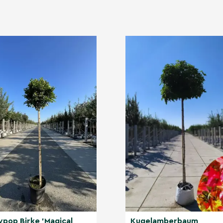
 'Globus'
u den robustesten
über extremen
 und längeren
gegen die meisten
iner nachhaltigen Wahl
sucht haben?
ren Kategorien
lypop Birke 'Magical
Kugelamberbaum