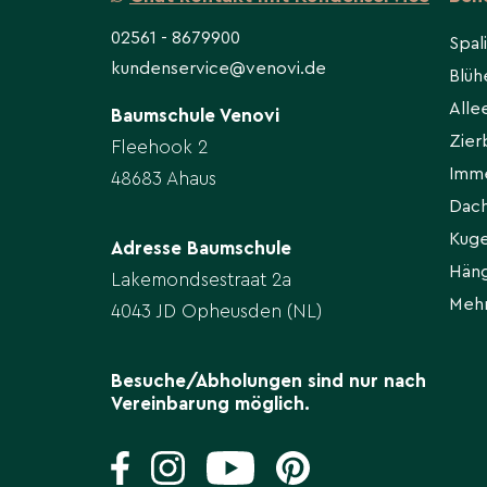
02561 - 8679900
Spal
kundenservice@venovi.de
Blü
All
Baumschule Venovi
Zie
Fleehook 2
Imm
48683 Ahaus
Dac
Kug
Adresse Baumschule
Hän
Lakemondsestraat 2a
Meh
4043 JD Opheusden (NL)
Besuche/Abholungen sind nur nach
Vereinbarung möglich.