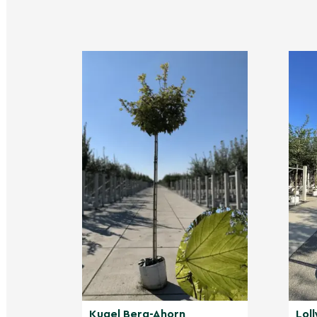
des Kugel-Fächerblattbaums
Der Kugel-Fächerblattbaum 'Globus' gehört z
verfügbaren Bäumen. Er ist beständig gegen
Witterungsbedingungen wie strengen Frösten
Trockenperioden. Außerdem ist er resistent 
Baumkrankheiten und Schädlinge, was ihn zu e
macht.
Nicht gefunden, was Sie ge
Entdecken Sie unsere weite
Andere Kategorien
Am meisten verkauft
Kugelbäume
Zierbäume
Ginkgobäume
Kugel Berg-Ahorn
Lol