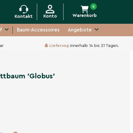
0
Warenkorb
Konto
Kontakt
f
Baum-Accessoires
Angebote
ar
Lieferung
innerhalb 14 bis 21 Tagen.
-
+
In den Warenkorb
attbaum 'Globus'