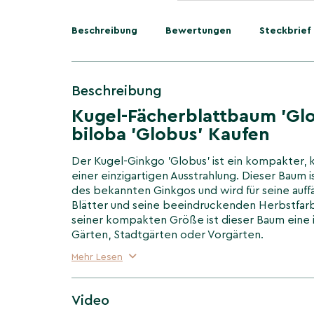
Beschreibung
Bewertungen
Steckbrief
Beschreibung
Kugel-Fächerblattbaum 'Glo
biloba 'Globus' Kaufen
Der Kugel-Ginkgo 'Globus' ist ein kompakter,
einer einzigartigen Ausstrahlung. Dieser Baum i
des bekannten Ginkgos und wird für seine auff
Blätter und seine beeindruckenden Herbstfar
seiner kompakten Größe ist dieser Baum eine i
Gärten, Stadtgärten oder Vorgärten.
Mehr Lesen
Wachstum und Größe des K
Fächerblattbaums 'Globus'
Video