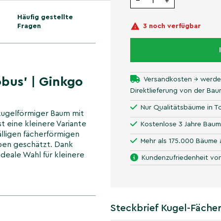
−
+
Häufig gestellte
Fragen
3 noch verfügbar
bus' | Ginkgo
Versandkosten → werde
Direktlieferung von der Ba
Nur Qualitätsbäume in To
 kugelförmiger Baum mit
st eine kleinere Variante
Kostenlose 3 Jahre Baum
älligen fächerförmigen
Mehr als 175.000 Bäume 
ben geschätzt. Dank
deale Wahl für kleinere
Kundenzufriedenheit von
ugel-
Steckbrief Kugel-Fäche