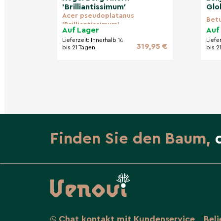
'Brilliantissimum'
Glo
Acer pseudoplatanus
Betu
'Brilliantissimum'
Auf Lager
Auf
Lieferzeit:
Innerhalb 14
Liefe
319,95 €
bis 21 Tagen.
bis 2
Finden Sie den Baum,
Chat kontakt mit Kundenservice
Bel