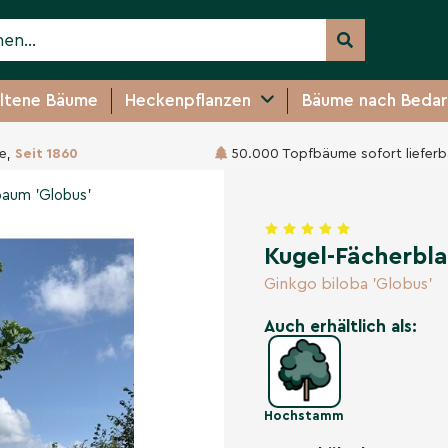
ltene Bäume
Heckenpflanzen
Bäume nach Bedar
e,
Seit 1860
50.000 Topfbäume sofort lieferb
 'Globus'
269,95 €
baum 'Globus'
Kugel-Fächerbl
Ginkgo biloba 'Globus'
Auch erhältlich als:
Hochstamm