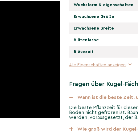
ngsam und erreicht eine
Wuchsform & eigenschaften
on der bestellten
etrische, dicht
Erwachsene Größe
n der Regel nicht
Erwachsene Breite
e ist er ideal für
gung steht.
Blütenfarbe
nkgo biloba
Blütezeit
Alle Eigenschaften anzeigen
bus' sind die
er verleihen sie dem
Fragen über Kugel-Fäc
, während sie sich im
Der Baum verliert seine
Wann ist die beste Zeit,
rbstliche Pracht besonders
Die beste Pflanzzeit für diese
Boden nicht gefroren ist. Bä
werden, vorausgesetzt, der 
 Kugel-
Wie groß wird der Kugel-