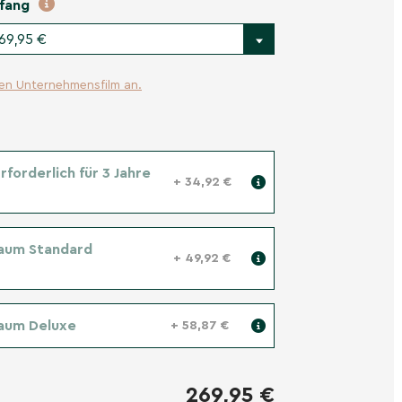
fang
269,95 €
ren Unternehmensfilm an.
forderlich für 3 Jahre
+ 34,92 €
aum Standard
+ 49,92 €
aum Deluxe
+ 58,87 €
269,95 €