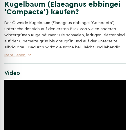
Kugelbaum (Elaeagnus ebbingei
'Compacta') kaufen?
Der Ölweide Kugelbaum (Elaeagnus ebbingei ‘Compacta’)
unterscheidet sich auf den ersten Blick von vielen anderen
wintergrünen Kugelbäumen: Die schmalen, ledrigen Blätter sind
auf der Oberseite grün bis graugrün und auf der Unterseite
silbrig grau. Dadurch wirkt die Krone hell, leicht und lebendig,
besonders wenn sich das Laub im Wind bewegt. Eine schöne
Mehr Lesen
Alternative zu klassischen Kirschlorbeer oder Liguster Kugeln,
wenn der Garten eine frischere, weichere Optik bekommen soll.
Video
Eine zweite Besonderheit ist die späte Blüte: Elaeagnus x
ebbingei blüht im Oktober und November mit sehr kleinen,
cremeweißen, glockenförmigen Blüten. Diese sitzen eher
unauffällig zwischen den Blättern, duften aber deutlich. Die
Ölweide ist bis minus 17,5 °C winterhart, verträgt Wind,
Seewind, Trockenheit, Luftverschmutzung und Streusalz und
eignet sich deshalb auch gut für Küstengärten oder stärker
belastete Standorte. Am besten steht sie auf einem gut