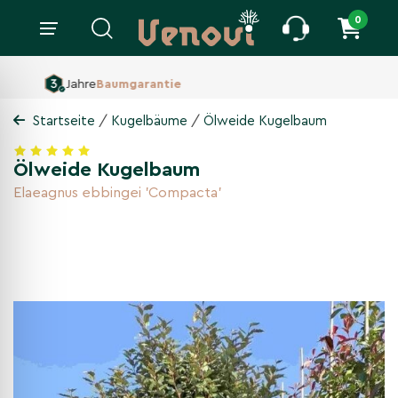
0
160 ha Baumschule,
Seit 1860
/
/
Startseite
Kugelbäume
Ölweide Kugelbaum
Ölweide Kugelbaum
Elaeagnus ebbingei 'Compacta'