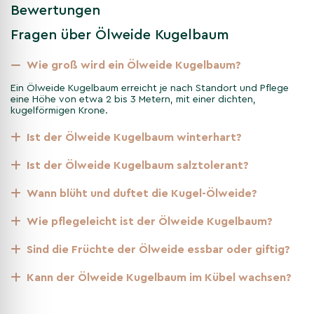
Bewertungen
Frühling
Fragen über Ölweide Kugelbaum
Neue Triebe mit silbrig schimmernden Blättern erscheinen
Wie groß wird ein Ölweide Kugelbaum?
und bringen Frische in den Garten. Im Frühjahr entwickeln
sich zudem kleine rotbraune Früchte, die der Pflanze einen
Ein Ölweide Kugelbaum erreicht je nach Standort und Pflege
eine Höhe von etwa 2 bis 3 Metern, mit einer dichten,
zusätzlichen Zierwert verleihen.
kugelförmigen Krone.
Ist der Ölweide Kugelbaum winterhart?
Sommer
Ist der Ölweide Kugelbaum salztolerant?
Die dichte, grüne Krone spendet Schatten und dient als
Wann blüht und duftet die Kugel-Ölweide?
Lebensraum für Insekten.
Wie pflegeleicht ist der Ölweide Kugelbaum?
Sind die Früchte der Ölweide essbar oder giftig?
Herbst
Kann der Ölweide Kugelbaum im Kübel wachsen?
Die silbrig glänzenden Blätter behalten ihre dichte Struktur
und machen den Kugelbaum zu einem echten Hingucker. Im