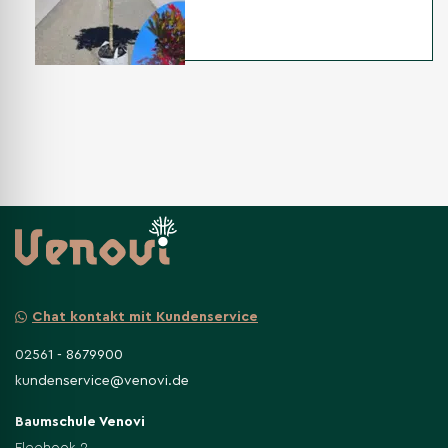
Nicht gefunden, was Sie gesucht
haben?
Weitere Varianten
Ölweide Hecke
Ölweide Spalier
Dach-ölweide
Wintergrüne Ölweide
Chat kontakt mit Kundenservice
02561 - 8679900
kundenservice@venovi.de
Baumschule Venovi
Fleehook 2