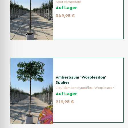
Acer campestre
Auf Lager
349,95 €
Amberbaum 'Worplesdon'
Spalier
Liquidambar styraciflua 'Worplesdon'
Auf Lager
219,95 €