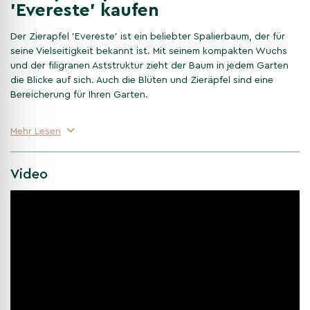
'Evereste' kaufen
Der Zierapfel 'Evereste' ist ein beliebter Spalierbaum, der für
seine Vielseitigkeit bekannt ist. Mit seinem kompakten Wuchs
und der filigranen Aststruktur zieht der Baum in jedem Garten
die Blicke auf sich. Auch die Blüten und Zieräpfel sind eine
Bereicherung für Ihren Garten.
Die Blüten der Malus 'Evereste'
Mehr Lesen
Im Frühjahr verwandelt sich die Malus 'Evereste' in ein wahres
Video
Blütenparadies. Der Baum ist dann mit kleinen, weiß-rosa
Blüten bedeckt, die einen dezenten Duft verströmen und
Bienen sowie Schmetterlinge anlocken. Je nach Wetterlage
bleiben die Blüten oft wochenlang am Baum und bilden einen
wunderschönen Kontrast zu den frischgrünen Blättern.
Zierapfel 'Evereste': Zieräpfel als
Herbstdekoration