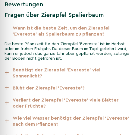
halbschattigen Standort mit gut durchlässigem Boden.
Bewertungen
Regelmäßiges Schneiden hilft, die Form als Spalierbaum zu
bewahren, und fördert ein gesundes Wachstum. Der Zierapfel
Fragen über Zierapfel Spalierbaum
ist äußerst winterhart und wenig anfällig für Krankheiten, was
ihn zu einer zuverlässigen Wahl für jedes Klima macht.
Wann ist die beste Zeit, um den Zierapfel
'Evereste' als Spalierbaum zu pflanzen?
Nicht gefunden, was Sie gesucht
Die beste Pflanzzeit für den Zierapfel 'Evereste' ist im Herbst
oder im frühen Frühjahr. Da dieser Baum im Topf geliefert wird,
haben? Entdecken Sie unsere
kann er jedoch das ganze Jahr über gepflanzt werden, solange
weiteren Kategorien
der Boden nicht gefroren ist.
Benötigt der Zierapfel 'Evereste' viel
Andere Kategorien
Sonnenlicht?
Am meisten verkauft
Spalierbäume
Blüht der Zierapfel 'Evereste'?
Blühende Bäume
Verliert der Zierapfel 'Evereste' viele Blätter
Bäume nach bedarf
oder Früchte?
Wie viel Wasser benötigt der Zierapfel 'Evereste'
nach dem Pflanzen?