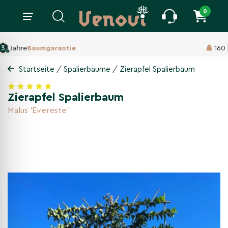
0
160 ha Baumschule,
Seit 1860
/
/
Startseite
Spalierbäume
Zierapfel Spalierbaum
Zierapfel Spalierbaum
Malus 'Evereste'