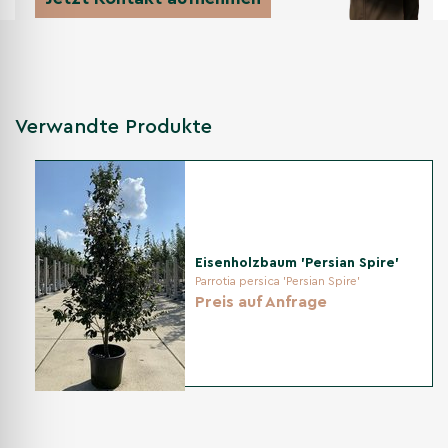
Bodenvorbereitung
Durchlässig lockern; Ballen nicht zu tief setzen (Oberkante
Ballen auf Bodenniveau). Verdichtungen lösen, Staunässe
Verwandte Produkte
vermeiden.
Pflanzabstand
Entsprechend der späteren Breite von ca. 4–7 m einen
Eisenholzbaum 'Persian Spire'
Mindestabstand von 4–5 m zu Wegen, Mauern oder
Parrotia persica 'Persian Spire'
Nachbarpflanzen einplanen.
Preis auf Anfrage
Bewässerung
In den ersten Wochen gleichmäßig feucht halten
(Frühjahrspflanzung: ca. 3×/Woche gründlich;
Sommerpflanzung: täglich). Später nur bei längerer