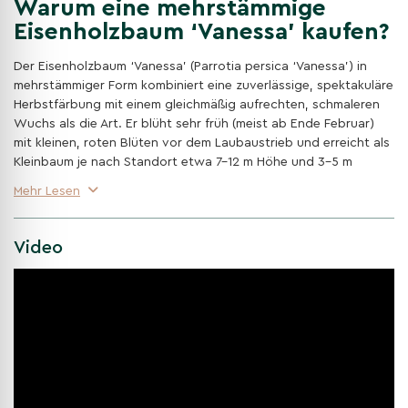
Warum eine mehrstämmige
Eisenholzbaum ‘Vanessa’ kaufen?
Der Eisenholzbaum ‘Vanessa’ (Parrotia persica ‘Vanessa’) in
mehrstämmiger Form kombiniert eine zuverlässige, spektakuläre
Herbstfärbung mit einem gleichmäßig aufrechten, schmaleren
Wuchs als die Art. Er blüht sehr früh (meist ab Ende Februar)
mit kleinen, roten Blüten vor dem Laubaustrieb und erreicht als
Kleinbaum je nach Standort etwa 7–12 m Höhe und 3–5 m
Breite.
Mehr Lesen
Spektakuläre Herbstfarbe
Ab September leuchten die Blätter gelb, orange, rot bis hin
Video
zu violett – ein echter Blickfang im Garten.
Schmal-aufrechter Wuchs & mehrstämmige Wirkung
‘Vanessa’ bleibt schmaler als die Art, die mehrstämmige
Erziehungsform sorgt zugleich für eine malerische,
skulpturale Präsenz.
Pflegeleicht, trockenheitsresistent & standorttolerant
Sonnig bis halbschattig, mäßig trocken bis leicht feucht;