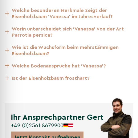
Welche besonderen Merkmale zeigt der
Pflanzanleitung für die
Eisenholzbaum 'Vanessa' im Jahresverlauf?
mehrstämmige Eisenholzbaum
‘Vanessa’
Worin unterscheidet sich ‘Vanessa’ von der Art
Parrotia persica?
Befolgen Sie diese Schritte, um ‘Vanessa’ optimal zu pflanzen
und dauerhaft vital zu halten.
Wie ist die Wuchsform beim mehrstämmigen
Eisenholzbaum?
Standort
Welche Bodenansprüche hat ‘Vanessa’?
Sonnig bis halbschattig; Böden mäßig trocken bis leicht
Ist der Eisenholzbaum frosthart?
feucht, gut durchlässig. Staunässe und schwere
Tonböden vermeiden.
Pflanzzeit
Ihr Ansprechpartner Gert
Ganzjährig pflanzbar, außer bei gefrorenem Boden oder
+49 (0)2561 8679900
großer Sommerhitze; ausreichend Platz für die Krone
einplanen.
Jetzt Kontakt aufnehmen