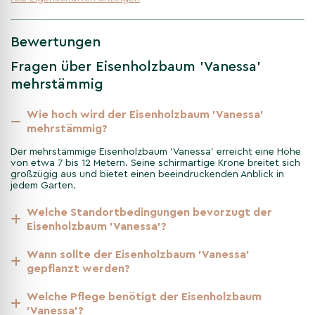
Knospenanlagen sind bereits vorhanden; der Baum ist
winterhart.
Bewertungen
Fragen über Eisenholzbaum 'Vanessa'
Frühling
mehrstämmig
Sehr frühe Blüte (Februar–März) mit kleinen, roten Blüten
vor dem Laubaustrieb; kurz darauf frischer grüner Austrieb.
Wie hoch wird der Eisenholzbaum 'Vanessa'
mehrstämmig?
Der mehrstämmige Eisenholzbaum 'Vanessa' erreicht eine Höhe
Sommer
von etwa 7 bis 12 Metern. Seine schirmartige Krone breitet sich
großzügig aus und bietet einen beeindruckenden Anblick in
jedem Garten.
Dichtes, gesundes Grün; der schlanke, aufrechte Aufbau
bleibt formschön – ideal als eleganter Strukturgeber.
Welche Standortbedingungen bevorzugt der
Eisenholzbaum 'Vanessa'?
Herbst
Wann sollte der Eisenholzbaum 'Vanessa'
gepflanzt werden?
Frühe und intensive Herbstfärbung: Gelb–Orange–Rot bis
Violett – lange anhaltender Zierwert.
Welche Pflege benötigt der Eisenholzbaum
'Vanessa'?