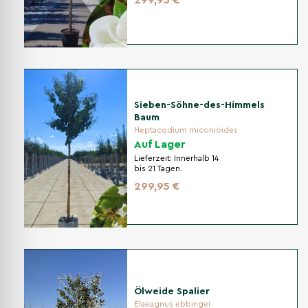
299,95 €
Sieben-Söhne-des-Himmels
Baum
Heptacodium miconioides
Auf Lager
Lieferzeit:
Innerhalb 14
bis 21 Tagen.
299,95 €
Ölweide Spalier
Elaeagnus ebbingei