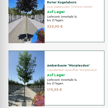
Roter Kugelahorn
Acer platanoides 'Crimson Sentry'
Auf Lager
Lieferzeit:
Innerhalb 14
bis 21 Tagen.
329,95 €
Amberbaum 'Worplesdon'
Liquidambar styraciflua 'Worplesdon'
Auf Lager
Lieferzeit:
Innerhalb 14
bis 21 Tagen.
175,95 €