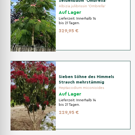
Seidenbaum 'Ombrella'
Albizia julibrissin 'Ombrella'
Auf Lager
Lieferzeit:
Innerhalb 14
bis 21 Tagen.
329,95 €
Sieben Söhne des Himmels
Strauch mehrstämmig
Heptacodium miconioides
Auf Lager
Lieferzeit:
Innerhalb 14
bis 21 Tagen.
229,95 €