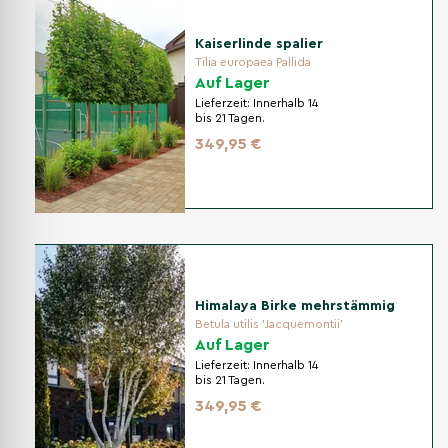
Kaiserlinde spalier
Tilia europaea Pallida
Auf Lager
Lieferzeit:
Innerhalb 14
bis 21 Tagen.
349,95 €
Himalaya Birke mehrstämmig
Betula utilis 'Jacquemontii'
Auf Lager
Lieferzeit:
Innerhalb 14
bis 21 Tagen.
349,95 €