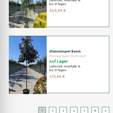
Lieferzeit:
Innerhalb 14
bis 21 Tagen.
349,95 €
Glanzmispel Baum
Photinia fraseri 'Red Robin'
Auf Lager
Lieferzeit:
Innerhalb 14
bis 21 Tagen.
179,95 €
1
2
3
4
5
19