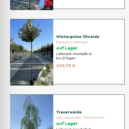
Wintergrüne Ölweide
Elaeagnus ebbingei
Auf Lager
Lieferzeit:
Innerhalb 14
bis 21 Tagen.
209,95 €
Trauerweide
Salix sepulcralis 'Chrysocoma'
Auf Lager