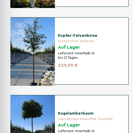
Kupfer-Felsenbirne
Amelanchier lamarckii
Auf Lager
Lieferzeit:
Innerhalb 14
bis 21 Tagen.
229,95 €
Kugelamberbaum
Liquidambar styraciflua 'Gumball'
Auf Lager
Lieferzeit:
Innerhalb 14