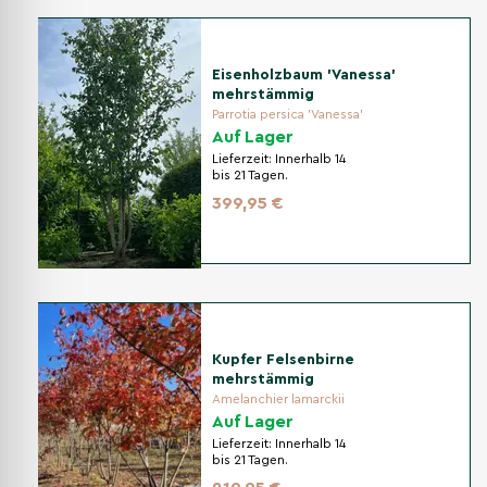
Eisenholzbaum 'Vanessa'
mehrstämmig
Parrotia persica 'Vanessa'
Auf Lager
Lieferzeit:
Innerhalb 14
bis 21 Tagen.
399,95 €
Kupfer Felsenbirne
mehrstämmig
Amelanchier lamarckii
Auf Lager
Lieferzeit:
Innerhalb 14
bis 21 Tagen.