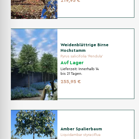
219,95 €
Weidenblättrige Birne
Hochstamm
Pyrus salicifolia 'Pendula'
Auf Lager
Lieferzeit:
Innerhalb 14
bis 21 Tagen.
255,95 €
Amber Spalierbaum
Liquidambar styraciflua