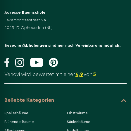
Adresse Baumschule
Lakemondsestraat 2a
4043 JD Opheusden (NL)
Besuche/Abholungen sind nur nach Vereinbarung möglich.
Venovi wird bewertet mit einer
4,9
von
5
Beliebte Kategorien
Spalierbäume
Obstbäume
Blühende Bäume
Säulenbäume
Alleebäume
Nadelbäume